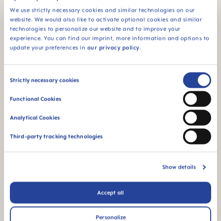
We use strictly necessary cookies and similar technologies on our
website. We would also like to activate optional cookies and similar
technologies to personalize our website and to improve your
experience. You can find our imprint, more information and options to
PRODUKTTESTER
update your preferences in
our privacy policy
.
Var en av de första som tester nya MAM-
produkter och dela med dig av dina
Consent
Strictly necessary cookies
upplevelser.
Selection
Functional Cookies
Analytical Cookies
Third-party tracking technologies
Show details
Accept all
Personalize