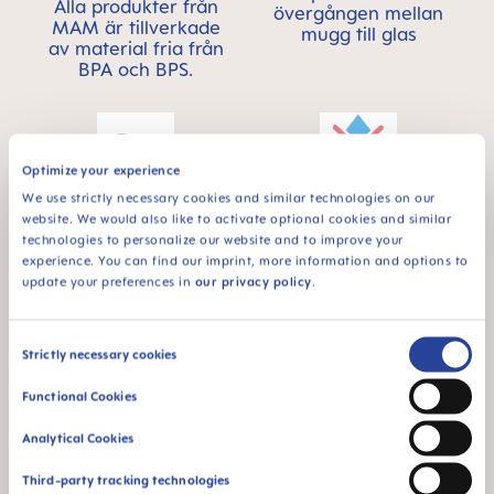
Alla produkter från
övergången mellan
MAM är tillverkade
mugg till glas
av material fria från
BPA och BPS.
Optimize your experience
We use strictly necessary cookies and similar technologies on our
website. We would also like to activate optional cookies and similar
För bebisar från 8
Spillfri - för att börja
technologies to personalize our website and to improve your
månader
äta själv
experience. You can find our imprint, more information and options to
update your preferences in
our privacy policy
.
Consent
Strictly necessary cookies
FAQ
Selection
Functional Cookies
When does baby switch over from the bottle
Analytical Cookies
to the drinking cup?
Third-party tracking technologies