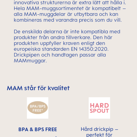
innovativa strukturerna är extra lätt att hålla i.
Hela MAM-muggsortimentet är kompatibelt –
alla MAM-muggdelar är utbytbara och kan
kombineras med varandra precis som du vill.
De enskilda delarna är inte kompatibla med
produkter från andra tillverkare. Den här
produkten uppfyller kraven enligt den
europeiska standarden EN 14350:2020.
Drickpipen och handtagen passar alla
MAMmuggar.
MAM står för kvalitet
Skip MAM Means Quality Icon Bar
Hård drickpip –
BPA & BPS FREE
perfekt för