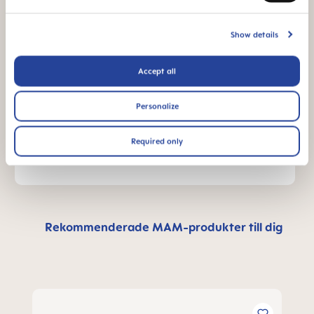
ANDRA FRÅGOR?
Show details
Accept all
Skicka ett meddelande så kontaktar vi dig
inom kort
Personalize
SKRIV MEDDELANDE
Required only
Rekommenderade MAM-produkter till dig
Hoppa över produktgalleri