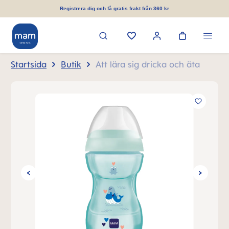
uvudinnehåll
Registrera dig och få gratis frakt från 360 kr
Startsida
Butik
Att lära sig dricka och äta
Hoppa över bildgalleri