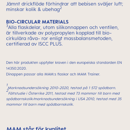
Jämnt drickflöde förhindrar att bebisen sväljer luft;
2
minskar kolik & ubehag
BIO-CIRCULAR MATERIALS
3
Alla flaskdelar, utom silikonnappen och ventilen,
är tillverkade av polypropylen kopplad till bio-
cirkulära råva- ror enligt massbalansmetoden,
certifierad av ISCC PLUS.
Den här produkten uppfyller kraven i den europeiska standarden EN
14350:2020.
Dinappen passar alla MAM:s flaskor och MAM Trainer.
1
Marknadsundersökning 2010-2020, testad på 1 572 spädbarn.
2
Fältstudie i Österrike 2011, testad med 73 mammor till barn med
spädbarnskolik/
marknadsundersökning i USA 2010, testad med 35
mammor till barn med spädbarnskolik.
MAM står för kvalitet
Skip MAM Means Quality Icon Bar