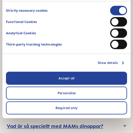
funktion – perfekt
bröstmjölk
när du är på språng
Consent
Strictly necessary cookies
Selection
Functional Cookies
Analytical Cookies
Third-party tracking technologies
För nyfödda
Denna produkt är
gjord i Europa
Show details
Accept all
FAQ
Personalize
Hur ofta bör jag byta dinappen?
Required only
Vad är så speciellt med MAMs dinappar?