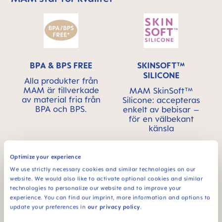
BPA & BPS FREE
SKINSOFT™
SILICONE
Alla produkter från
MAM är tillverkade
MAM SkinSoft™
av material fria från
Silicone: accepteras
BPA och BPS.
enkelt av bebisar –
för en välbekant
känsla
Optimize your experience
We use strictly necessary cookies and similar technologies on our
website. We would also like to activate optional cookies and similar
technologies to personalize our website and to improve your
experience. You can find our imprint, more information and options to
Produkten har en
Flödeshastighet 0:
update your preferences in
our privacy policy
.
unik
lämplig för alla
självsteriliserande
vätskor – perfekt för