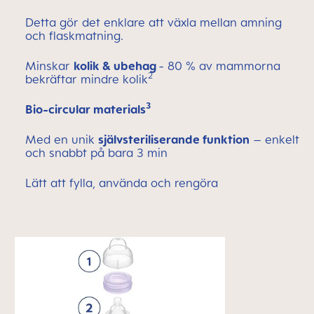
Detta gör det enklare att växla mellan amning
och flaskmatning.
Minskar
kolik & ubehag
- 80 % av mammorna
2
bekräftar mindre kolik
3
Bio-circular materials
Med en unik
självsteriliserande funktion
– enkelt
och snabbt på bara 3 min
Lätt att fylla, använda och rengöra