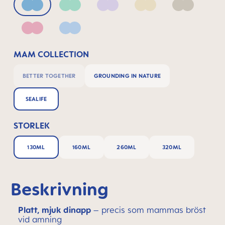
Blue
Green
Lilac
Linen
Neutral
Pink
Powder Blue
MAM COLLECTION
BETTER TOGETHER
GROUNDING IN NATURE
SEALIFE
STORLEK
130ML
160ML
260ML
320ML
Beskrivning
Platt, mjuk dinapp
– precis som mammas bröst
vid amning