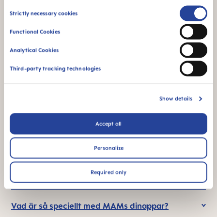
funktion – perfekt
bröstmjölk
Consent
när du är på språng
Strictly necessary cookies
Selection
Functional Cookies
Analytical Cookies
Third-party tracking technologies
För nyfödda
Denna produkt är
gjord i Europa
Show details
Accept all
FAQ
Personalize
Required only
Hur ofta bör jag byta dinappen?
Vad är så speciellt med MAMs dinappar?