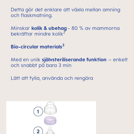
Detta gör det enklare att växla mellan amning
och flaskmatning.
Minskar
kolik & ubehag
- 80 % av mammorna
2
bekräftar mindre kolik
3
Bio-circular materials
Med en unik
självsteriliserande funktion
– enkelt
och snabbt på bara 3 min
Lätt att fylla, använda och rengöra