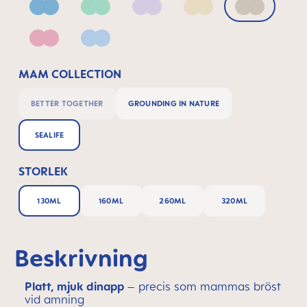
Blue
Green
Lilac
Linen
Neutral
Pink
Powder Blue
MAM COLLECTION
BETTER TOGETHER
GROUNDING IN NATURE
SEALIFE
STORLEK
130ML
160ML
260ML
320ML
Beskrivning
Platt, mjuk dinapp
– precis som mammas bröst
vid amning