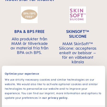
BPA & BPS FREE
SKINSOFT™
SILICONE
Alla produkter från
MAM är tillverkade
MAM SkinSoft™
av material fria från
Silicone: accepteras
BPA och BPS.
enkelt av bebisar –
för en välbekant
känsla
Optimize your experience
We use strictly necessary cookies and similar technologies on our
website. We would also like to activate optional cookies and similar
technologies to personalize our website and to improve your
experience. You can find our imprint, more information and options to
Produkten har en
Flödeshastighet 0:
update your preferences in
our privacy policy
.
unik
lämplig för alla
självsteriliserande
vätskor – perfekt för