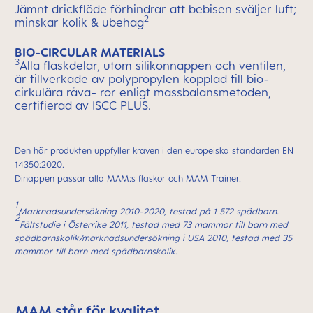
Jämnt drickflöde förhindrar att bebisen sväljer luft;
2
minskar kolik & ubehag
BIO-CIRCULAR MATERIALS
3
Alla flaskdelar, utom silikonnappen och ventilen,
är tillverkade av polypropylen kopplad till bio-
cirkulära råva- ror enligt massbalansmetoden,
certifierad av ISCC PLUS.
Den här produkten uppfyller kraven i den europeiska standarden EN
14350:2020.
Dinappen passar alla MAM:s flaskor och MAM Trainer.
1
Marknadsundersökning 2010-2020, testad på 1 572 spädbarn.
2
Fältstudie i Österrike 2011, testad med 73 mammor till barn med
spädbarnskolik/
marknadsundersökning i USA 2010, testad med 35
mammor till barn med spädbarnskolik.
MAM står för kvalitet
Skip MAM Means Quality Icon Bar