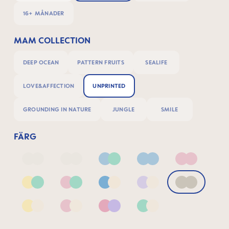
16+ MÅNADER
MAM COLLECTION
DEEP OCEAN
PATTERN FRUITS
SEALIFE
LOVE&AFFECTION
UNPRINTED
GROUNDING IN NATURE
JUNGLE
SMILE
FÄRG
Deep Blue/Sage
Neutral2
Blue & Green
Blue
Pink
Yellow & Green
Pink & Green
Blue & Neutral
Lilac & Neutral
Neutral
Yellow & Neutral
Pink & Neutral
Pink & Lilac
Green & Neutral