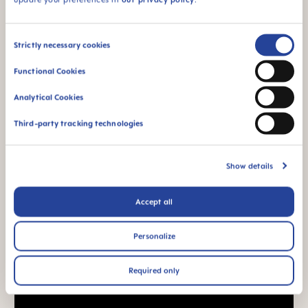
en steriliserings- och
transportask – så att
du snabbt och enkelt
Consent
Strictly necessary cookies
kan sterilisera
Selection
nappen i mikron
Functional Cookies
Analytical Cookies
Produktvideor
Third-party tracking technologies
Show details
Accept all
Personalize
Required only