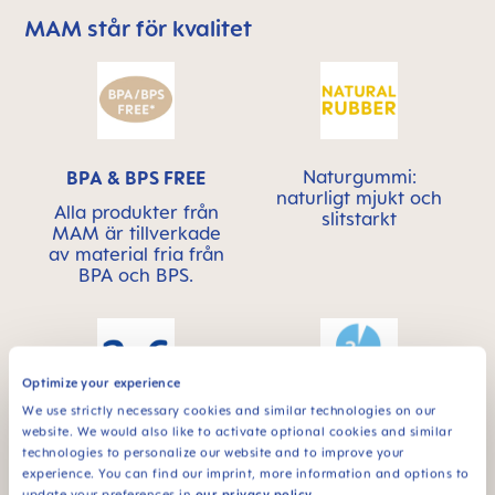
MAM står för kvalitet
Skip MAM Means Quality Icon Bar
Naturgummi:
BPA & BPS FREE
naturligt mjukt och
Alla produkter från
slitstarkt
MAM är tillverkade
av material fria från
BPA och BPS.
Optimize your experience
We use strictly necessary cookies and similar technologies on our
För bebisar från 2 till
website. We would also like to activate optional cookies and similar
STERILIZING &
6 månader
technologies to personalize our website and to improve your
CARRY BOX
experience. You can find our imprint, more information and options to
Produkten levereras i
update your preferences in
our privacy policy
.