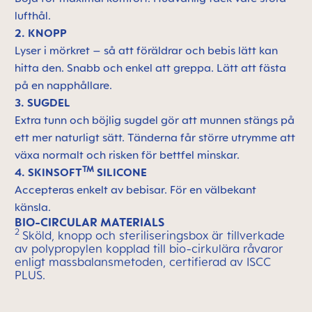
lufthål.
2. KNOPP
Lyser i mörkret – så att föräldrar och bebis lätt kan
hitta den. Snabb och enkel att greppa. Lätt att fästa
på en napphållare.
3. SUGDEL
Extra tunn och böjlig sugdel gör att munnen stängs på
ett mer naturligt sätt. Tänderna får större utrymme att
växa normalt och risken för bettfel minskar.
TM
4. SKINSOFT
SILICONE
Accepteras enkelt av bebisar. För en välbekant
känsla.
BIO-CIRCULAR MATERIALS
2
Sköld, knopp och steriliseringsbox är tillverkade
av polypropylen kopplad till bio-cirkulära råvaror
enligt massbalansmetoden, certifierad av ISCC
PLUS.