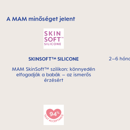
A MAM minőséget jelent
Skip MAM Means Quality Icon Bar
2–6 hón
SKINSOFT™ SILICONE
MAM SkinSoft™ szilikon: könnyedén
elfogadják a babák – az ismerős
érzésért