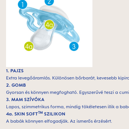
1. PAJZS
Extra levegőáramlás. Különösen bőrbarát, kevesebb kipi
2. GOMB
Gyorsan és könnyen megfogható. Egyszerűvé teszi a cumic
3. MAM SZÍVÓKA
Lapos, szimmetrikus forma, mindig tökéletesen illik a ba
TM
4a. SKIN SOFT
SZILIKON
A babák könnyen elfogadják. Az ismerős érzésért.