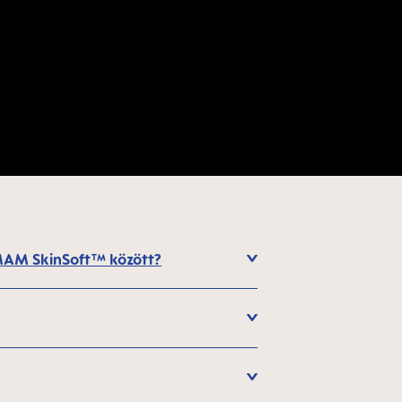
 MAM SkinSoft™ között?