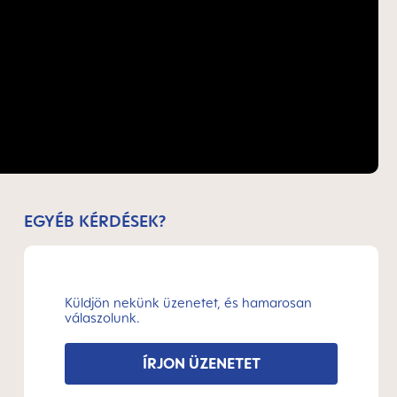
EGYÉB KÉRDÉSEK?
Küldjön nekünk üzenetet, és hamarosan
válaszolunk.
ÍRJON ÜZENETET