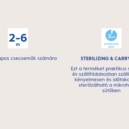
apos csecsemők számára
STERILIZING & CARR
Ezt a terméket praktikus s
és szállítódobozban szállí
kényelmesen és időtak
sterilizálható a mikro
sütőben