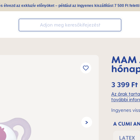
és élvezd az exkluzív előnyöket – például az ingyenes kiszállítást 7 500 Ft felett
MAM A
hónap
3 399 Ft
Az árak tarta
további infor
Ingyenes vis
A CUMI A
LATEX