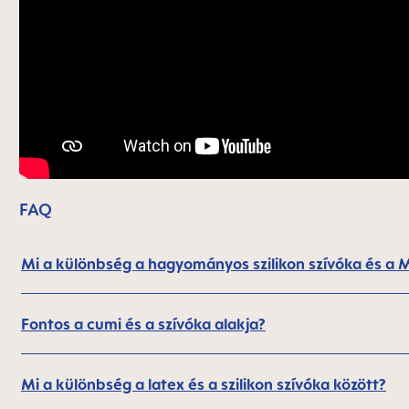
FAQ
Mi a különbség a hagyományos szilikon szívóka és a
Fontos a cumi és a szívóka alakja?
Mi a különbség a latex és a szilikon szívóka között?