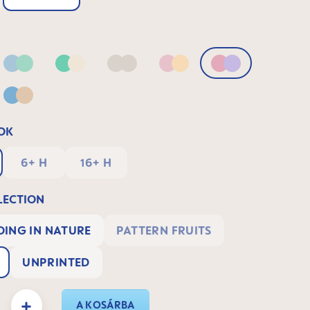
Blue & Green
Green & Neutral
Neutral
Pink & Apricot
Pink & Lilac
 Neutral
Teal & Cotton
OK
6+ H
16+ H
ECTION
ING IN NATURE
PATTERN FRUITS
UNPRINTED
g: Adja meg a kívánt mennyiséget, vagy használja a gombokat a mennyiség növelé
A KOSÁRBA