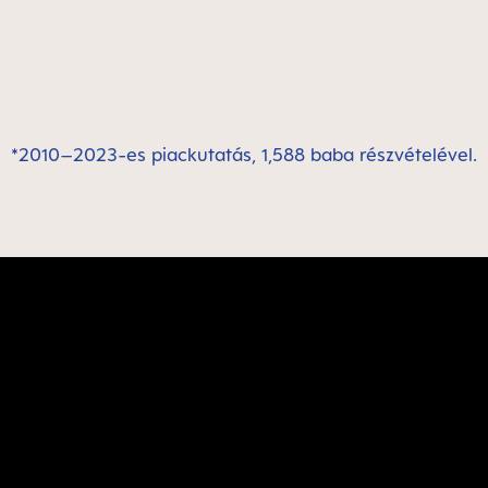
*2010–2023-es piackutatás, 1,588 baba részvételével.