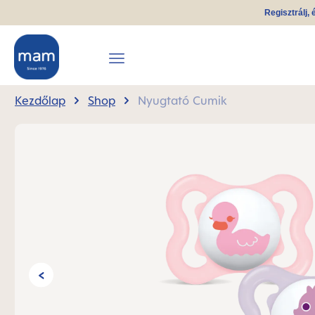
Regisztrálj, 
reséshez
Ugrás a fő navigációhoz
Kezdőlap
Shop
Nyugtató Cumik
Képgaléria kihagyása