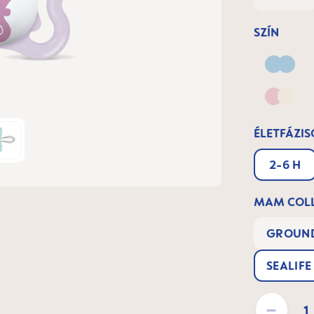
SZÍN
Blue
Pink &
ÉLETFÁZIS
2-6 H
MAM COLL
GROUND
SEALIFE
Termékmennyisé