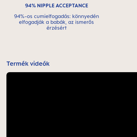
94% NIPPLE ACCEPTANCE
94%-os cumielfogadás: könnyedén
elfogadják a babák, az ismerős
érzésért
Termék videók