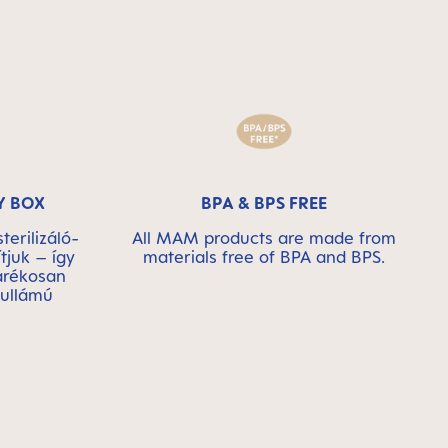
Y BOX
BPA & BPS FREE
terilizáló-
All MAM products are made from
tjuk – így
materials free of BPA and BPS.
arékosan
hullámú