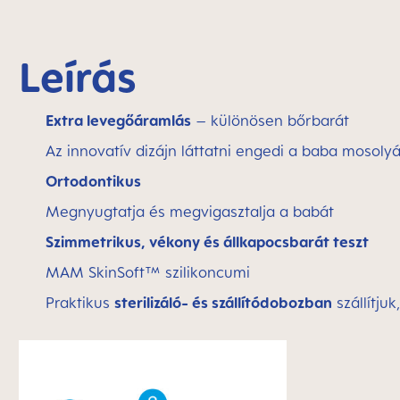
Leírás
Extra levegőáramlás
– különösen bőrbarát
Az innovatív dizájn láttatni engedi a baba mosolyá
Ortodontikus
Megnyugtatja és megvigasztalja a babát
Szimmetrikus, vékony és állkapocsbarát teszt
MAM SkinSoft™ szilikoncumi
Praktikus
sterilizáló- és szállítódobozban
szállítju