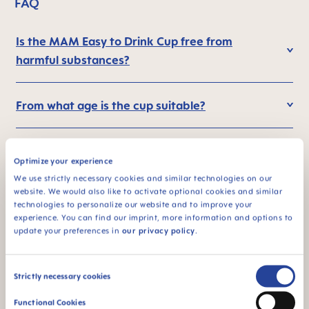
FAQ
Is the MAM Easy to Drink Cup free from
harmful substances?
From what age is the cup suitable?
Up to which age can my child use the cup?
Optimize your experience
We use strictly necessary cookies and similar technologies on our
website. We would also like to activate optional cookies and similar
How do I introduce the MAM Easy to Drink
technologies to personalize our website and to improve your
Cup to my baby? What if they can't use it?
experience. You can find our imprint, more information and options to
update your preferences in
our privacy policy
.
What liquids should NOT be used in the cup?
Consent
Strictly necessary cookies
Selection
Functional Cookies
How does the drinking mechanism work