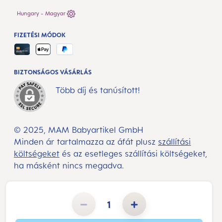
Hungary - Magyar
FIZETÉSI MÓDOK
BIZTONSÁGOS VÁSÁRLÁS
Több díj és tanúsított!
© 2025, MAM Babyartikel GmbH
Minden ár tartalmazza az áfát plusz
szállítási
költségeket
és az esetleges szállítási költségeket,
ha másként nincs megadva.
Termékmennyiség: Adja meg a kívánt mennyiséget, vagy használja a gombokat a mennyiség növeléséhe