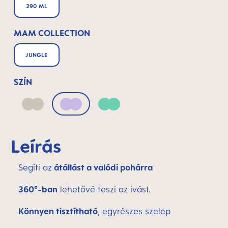
290 ML
MAM COLLECTION
JUNGLE
SZÍN
Neutral
Lilac
Green
Leírás
Segíti az
átállást a valódi pohárra
360°-ban
lehetővé teszi az ivást.
Könnyen tisztítható
, egyrészes szelep