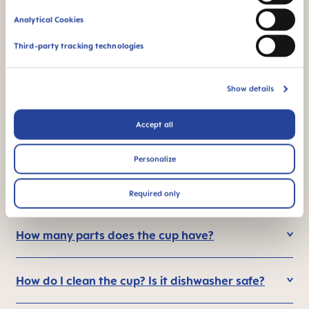
exactly? How much suction is needed?
Analytical Cookies
Third-party tracking technologies
Is the MAM Easy to Drink Cup spill free?
Show details
What are the advantages of using the MAM
Easy to Drink Cup?
Accept all
Personalize
Why should I use a 360° cup? Can I go
straight to an open cup?
Required only
How many parts does the cup have?
How do I clean the cup? Is it dishwasher safe?