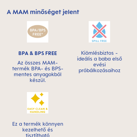
A MAM minőséget jelent
Skip MAM Means Quality Icon Bar
Kiömlésbiztos -
BPA & BPS FREE
ideális a baba első
Az összes MAM-
evési
termék BPA- és BPS-
próbálkozásaihoz
mentes anyagokból
készül.
Ez a termék könnyen
kezelhető és
tisztítható