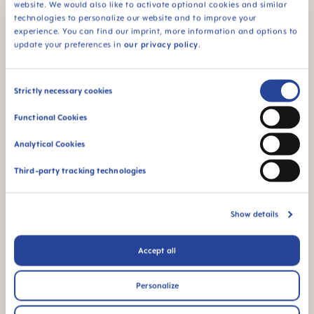
website. We would also like to activate optional cookies and similar
technologies to personalize our website and to improve your
experience. You can find our imprint, more information and options to
94% NIPPLE
update your preferences in
our privacy policy
.
ACCEPTANCE
94%-os
cumielfogadás:
Consent
Strictly necessary cookies
könnyedén
Selection
elfogadják a babák,
Functional Cookies
az ismerős érzésért
Analytical Cookies
*2010–2023-es piackutatás, 1,588 baba részvételével.
Third-party tracking technologies
Termék videók
Show details
Accept all
Personalize