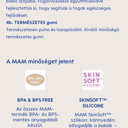
baba szájába. Fogorvosokkal együttműködve
fejlesztettük ki, hogy segítsük a fogak egészséges
fejlődését.
4b. TERMÉSZETES gumi
Természetesen puha és harapásálló. Kiváló minőségű
természetes gumi.
A MAM minőséget jelent
Skip MAM Means Quality Icon Bar
BPA & BPS FREE
SKINSOFT™
SILICONE
Az összes MAM-
termék BPA- és BPS-
MAM SkinSoft™
mentes anyagokból
szilikon: könnyedén
készül.
elfogadják a babák –