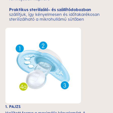
Praktikus sterilizáló- és szállítódobozban
szállítjuk, így kényelmesen és időtakarékosan
sterilizálható a mikrohullámú sütőben
1. PAJZS
Hajlított forma a maximális kényelemért. A