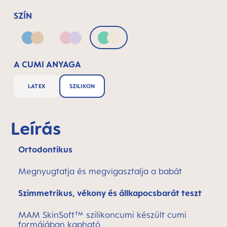
SZÍN
Teal & Cotton
Pink & Lilac
Green & Neutral
A CUMI ANYAGA
LATEX
SZILIKON
Leírás
Ortodontikus
Megnyugtatja és megvigasztalja a babát
Szimmetrikus, vékony és állkapocsbarát teszt
MAM SkinSoft™ szilikoncumi készült cumi
formájában kapható