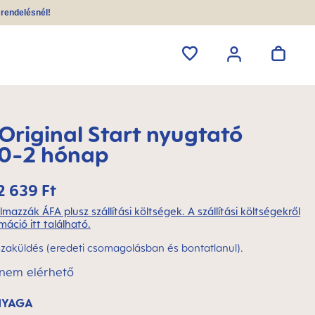
i rendelésnél!
riginal Start nyugtató
 0-2 hónap
2 639 Ft
lmazzák ÁFA plusz szállítási költségek. A szállítási költségekről
máció itt található.
szaküldés (eredeti csomagolásban és bontatlanul).
 nem elérhető
NYAGA