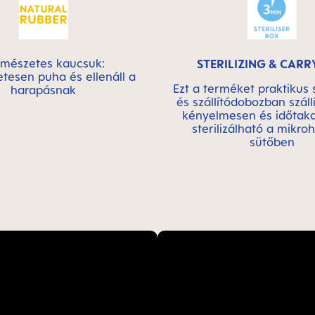
rmészetes kaucsuk:
STERILIZING & CARR
tesen puha és ellenáll a
Ezt a terméket praktikus s
harapásnak
és szállítódobozban szállí
kényelmesen és időtak
sterilizálható a mikro
sütőben