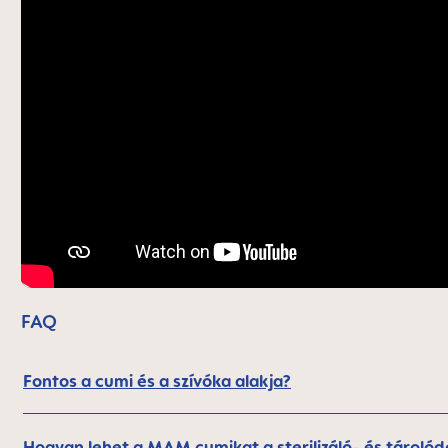
FAQ
Fontos a cumi és a szívóka alakja?
Hogyan lehet a MAM cumikat a sterilizáló- és tárolódo