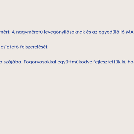
lemért. A nagyméretű levegőnyílásoknak és az egyedülálló M
síptető felszerelését.
ba szájába. Fogorvosokkal együttműködve fejlesztettük ki, ho