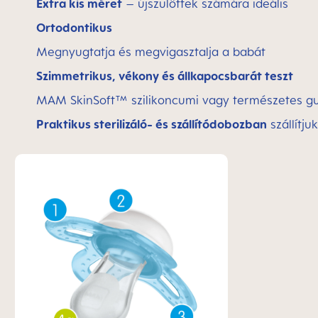
Extra kis méret
– újszülöttek számára ideális
Ortodontikus
Megnyugtatja és megvigasztalja a babát
Szimmetrikus, vékony és állkapocsbarát teszt
MAM SkinSoft™ szilikoncumi vagy természetes gu
Praktikus sterilizáló- és szállítódobozban
szállítj