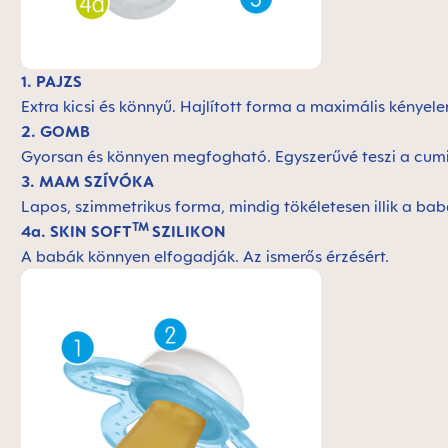
1. PAJZS
Extra kicsi és könnyű. H
ajlított forma a maximális kénye
2. GOMB
Gyorsan és könnyen megfogható. Egyszerűvé teszi a cumic
3. MAM SZÍVÓKA
Lapos, szimmetrikus forma, mindig tökéletesen illik a ba
TM
4a. SKIN SOFT
SZILIKON
A babák könnyen elfogadják. Az ismerős érzésért.