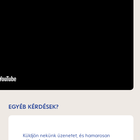
EGYÉB KÉRDÉSEK?
Küldjön nekünk üzenetet, és hamarosan