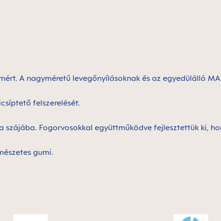
lemért. A nagyméretű levegőnyílásoknak és az egyedülálló M
síptető felszerelését.
ba szájába. Fogorvosokkal együttműködve fejlesztettük ki, ho
mészetes gumi.