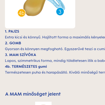
1. PAJZS
Extra kicsi és könnyű. H
ajlított forma a maximális kénye
2. GOMB
Gyorsan és könnyen megfogható. Egyszerűvé teszi a cumic
3. MAM SZÍVÓKA
Lapos, szimmetrikus forma, mindig tökéletesen illik a ba
4b. TERMÉSZETES gumi
Természetesen puha és harapásálló. Kiváló minőségű ter
A MAM minőséget jelent
Skip MAM Means Quality Icon Bar