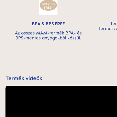
Te
BPA & BPS FREE
természe
Az összes MAM-termék BPA- és
BPS-mentes anyagokból készül.
Termék videók