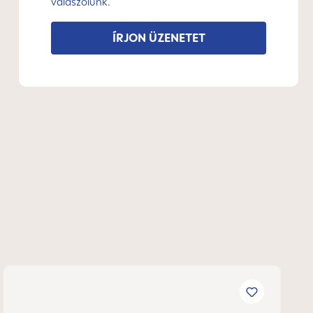
válaszolunk.
ÍRJON ÜZENETET