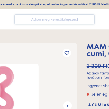
és élvezd az exkluzív előnyöket – például az ingyenes kiszállítást 7 500 Ft felett
MAM O
cumi,
3 299 Ft
Az árak tarta
további infor
Ingyenes vis
Jelenleg
A CUMI A