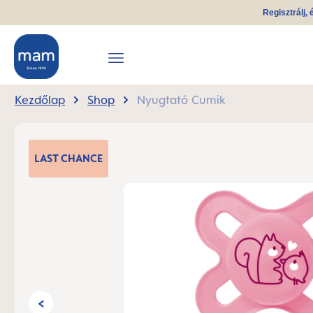
Regisztrálj, 
reséshez
Ugrás a fő navigációhoz
Kezdőlap
Shop
Nyugtató Cumik
Képgaléria kihagyása
LAST
CHANCE