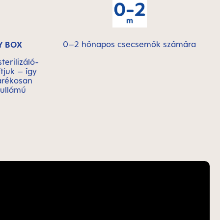
0–2 hónapos csecsemők számára
Y BOX
terilizáló-
tjuk – így
arékosan
hullámú