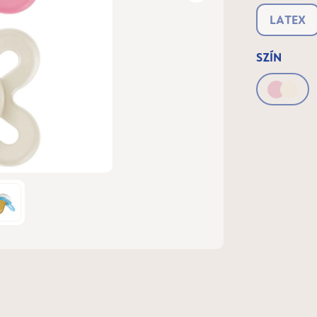
LATEX
SZÍN
Pink &