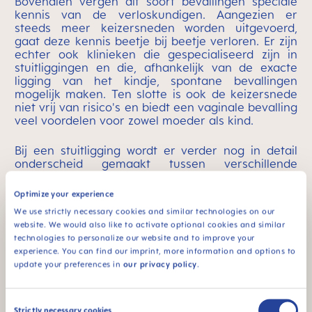
Bovendien vergen dit soort bevallingen speciale
kennis van de verloskundigen. Aangezien er
steeds meer keizersneden worden uitgevoerd,
gaat deze kennis beetje bij beetje verloren. Er zijn
echter ook klinieken die gespecialiseerd zijn in
stuitliggingen en die, afhankelijk van de exacte
ligging van het kindje, spontane bevallingen
mogelijk maken. Ten slotte is ook de keizersnede
niet vrij van risico's en biedt een vaginale bevalling
veel voordelen voor zowel moeder als kind.
Bij een stuitligging wordt er verder nog in detail
onderscheid gemaakt tussen verschillende
liggingen, die allen van invloed zijn op de geplande
bevalling:
Optimize your experience
We use strictly necessary cookies and similar technologies on our
website. We would also like to activate optional cookies and similar
technologies to personalize our website and to improve your
Onvolkomen stuitligging
experience. You can find our imprint, more information and options to
De benen zijn met de knieën naar boven
update your preferences in
our privacy policy
.
gestrekt en liggen voor het lichaam. Dit is de
beste houding voor een vaginale bevalling.
Consent
Strictly necessary cookies