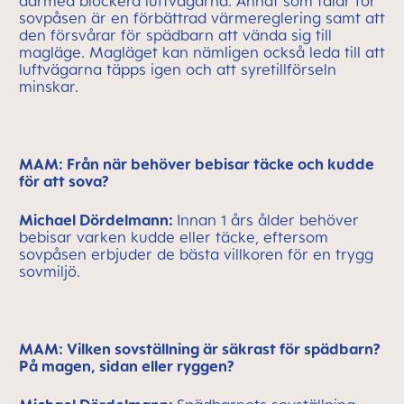
därmed blockera luftvägarna. Annat som talar för
sovpåsen är en förbättrad värmereglering samt att
den försvårar för spädbarn att vända sig till
magläge. Magläget kan nämligen också leda till att
luftvägarna täpps igen och att syretillförseln
minskar.
MAM: Från när behöver bebisar täcke och kudde
för att sova?
Michael Dördelmann:
Innan 1 års ålder behöver
bebisar varken kudde eller täcke, eftersom
sovpåsen erbjuder de bästa villkoren för en trygg
sovmiljö.
MAM: Vilken sovställning är säkrast för spädbarn?
På magen, sidan eller ryggen?