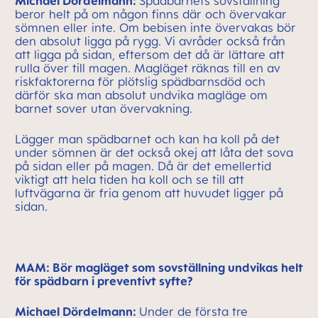
Michael Dördelmann:
Spädbarnets sovställning
beror helt på om någon finns där och övervakar
sömnen eller inte. Om bebisen inte övervakas bör
den absolut ligga på rygg. Vi avråder också från
att ligga på sidan, eftersom det då är lättare att
rulla över till magen. Magläget räknas till en av
riskfaktorerna för plötslig spädbarnsdöd och
därför ska man absolut undvika magläge om
barnet sover utan övervakning.
Lägger man spädbarnet och kan ha koll på det
under sömnen är det också okej att låta det sova
på sidan eller på magen. Då är det emellertid
viktigt att hela tiden ha koll och se till att
luftvägarna är fria genom att huvudet ligger på
sidan.
MAM: Bör magläget som sovställning undvikas helt
för spädbarn i preventivt syfte?
Michael Dördelmann:
Under de första tre