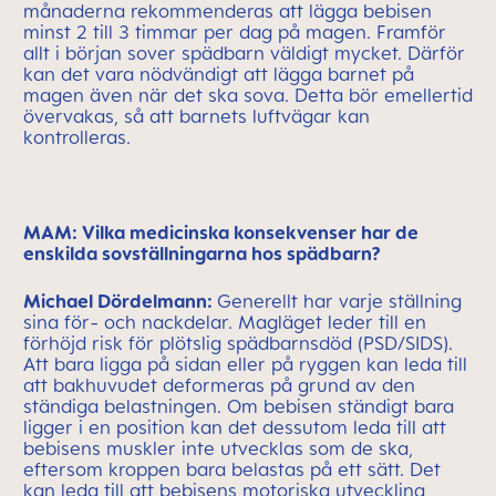
månaderna rekommenderas att lägga bebisen
minst 2 till 3 timmar per dag på magen. Framför
allt i början sover spädbarn väldigt mycket. Därför
kan det vara nödvändigt att lägga barnet på
magen även när det ska sova. Detta bör emellertid
övervakas, så att barnets luftvägar kan
kontrolleras.
MAM: Vilka medicinska konsekvenser har de
enskilda sovställningarna hos spädbarn?
Michael Dördelmann:
Generellt har varje ställning
sina för- och nackdelar. Magläget leder till en
förhöjd risk för plötslig spädbarnsdöd (PSD/SIDS).
Att bara ligga på sidan eller på ryggen kan leda till
att bakhuvudet deformeras på grund av den
ständiga belastningen. Om bebisen ständigt bara
ligger i en position kan det dessutom leda till att
bebisens muskler inte utvecklas som de ska,
eftersom kroppen bara belastas på ett sätt. Det
kan leda till att bebisens motoriska utveckling