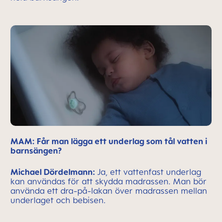
MAM: Får man lägga ett underlag som tål vatten i
barnsängen?
Michael Dördelmann:
Ja, ett vattenfast underlag
kan användas för att skydda madrassen. Man bör
använda ett dra-på-lakan över madrassen mellan
underlaget och bebisen.