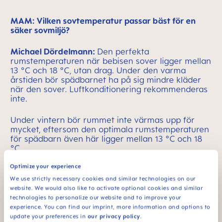
MAM: Vilken sovtemperatur passar bäst för en
säker sovmiljö?
Michael Dördelmann:
Den perfekta
rumstemperaturen när bebisen sover ligger mellan
13 °C och 18 °C, utan drag. Under den varma
årstiden bör spädbarnet ha på sig mindre kläder
när den sover. Luftkonditionering rekommenderas
inte.
Under vintern bör rummet inte värmas upp för
mycket, eftersom den optimala rumstemperaturen
för spädbarn även här ligger mellan 13 °C och 18
°C.
Optimize your experience
We use strictly necessary cookies and similar technologies on our
website. We would also like to activate optional cookies and similar
MAM: Vad ska bebisen ha på sig när den sover?
technologies to personalize our website and to improve your
experience. You can find our imprint, more information and options to
Michael Dördelmann:
Generellt bör bebisar sova i
update your preferences in
our privacy policy
.
en sovpåse. Lämpliga sovplagg beror på årstiden.