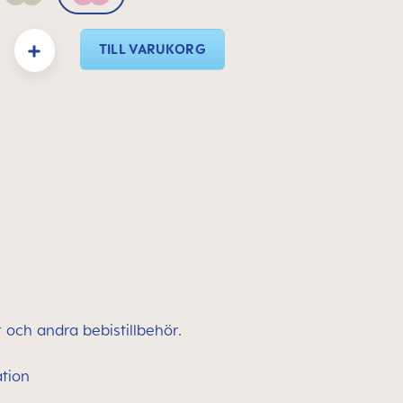
Neutral
Pink
t: Ange önskat belopp eller använd knapparna för att öka eller minska kvantitete
TILL VARUKORG
och andra bebistillbehör.
ation