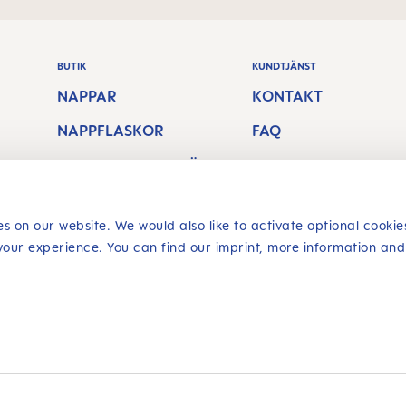
BUTIK
KUNDTJÄNST
NAPPAR
KONTAKT
NAPPFLASKOR
FAQ
AMNINGSTILLBEHÖ
FRAKTAVGIFT
R
RETURRÄTT
BITRINGAR &
s on our website. We would also like to activate optional cookie
Återkalla ett
your experience. You can find our imprint, more information and
TANDBORSTAR
kontrakt
SÄKER SHOPPING
lla