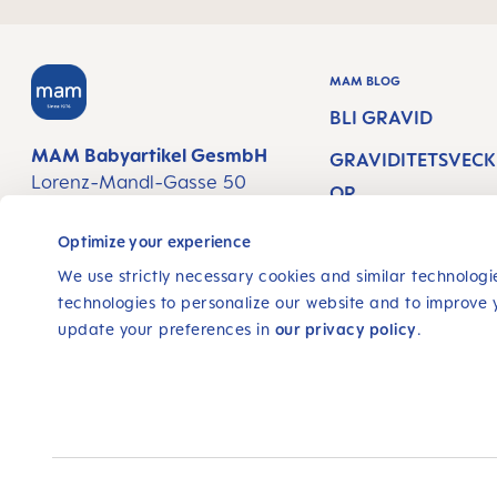
MAM BLOG
BLI GRAVID
MAM Babyartikel GesmbH
GRAVIDITETSVECK
Lorenz-Mandl-Gasse 50
OR
1160 Vienna
Austria
NEWBORN CARE
Optimize your experience
AMNINGSTIPS
We use strictly necessary cookies and similar technologie
FÖLJ OSS
technologies to personalize our website and to improve 
update your preferences in
our privacy policy
.
FACEBOOK
INSTAGRAM
YOUTUBE
Realiserad med Shopware
Alla priser inkl moms plus
fraktkostnader
och eventue
Consent