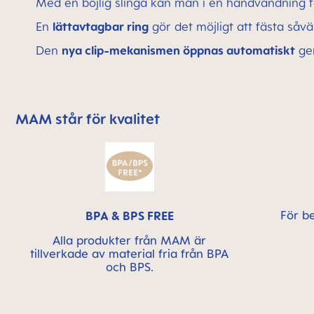
Med en böjlig slinga kan man i en handvändning f
En
lättavtagbar ring
gör det möjligt att fästa s
Den
nya clip-mekanismen öppnas automatiskt
gen
MAM står för kvalitet
Skip MAM Means Quality Icon Bar
För b
BPA & BPS FREE
Alla produkter från MAM är
tillverkade av material fria från BPA
och BPS.