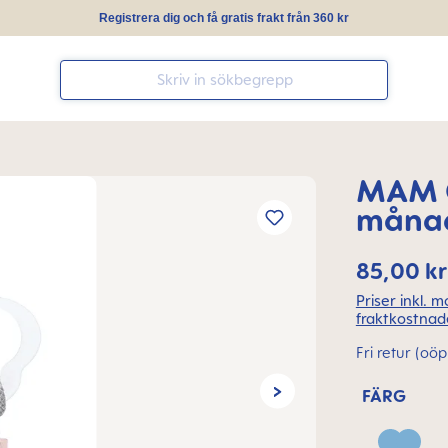
Registrera dig och få gratis frakt från 360 kr
MAM C
måna
85,00 kr
Priser inkl.
fraktkostnade
Fri retur (oö
FÄRG