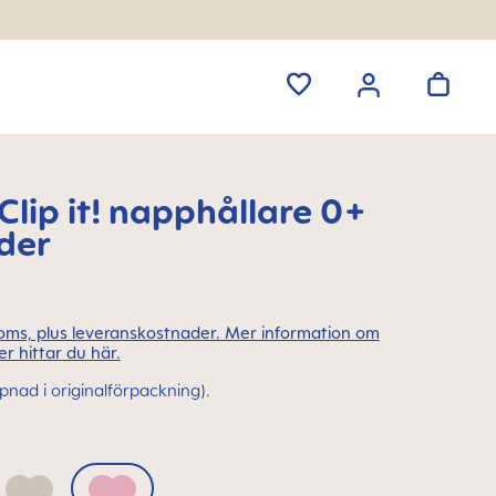
lip it! napphållare 0+
der
 moms, plus leveranskostnader. Mer information om
r hittar du här.
ppnad i originalförpackning).