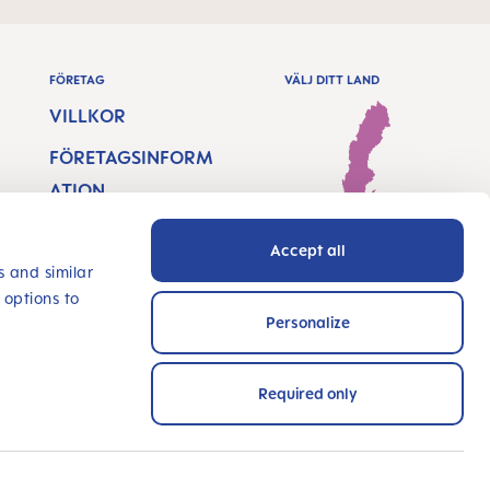
FÖRETAG
VÄLJ DITT LAND
VILLKOR
FÖRETAGSINFORM
ATION
DATASÄKERHET
Sweden - Svenska
Accept all
TILLGÄNGLIGHETSF
s and similar
 options to
ÖRKLARING
Personalize
INNOVERA MED
OSS
Required only
BETALNINGSMETODER