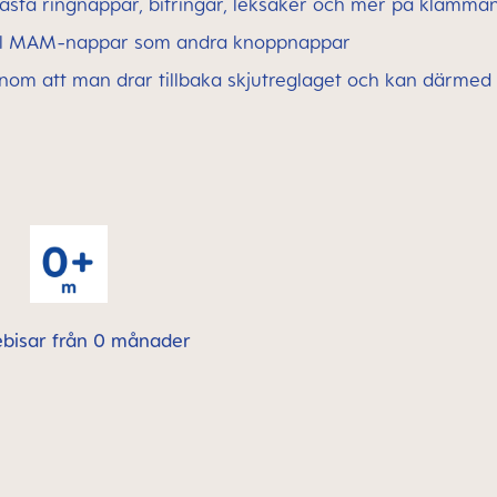
ästa ringnappar, bitringar, leksaker och mer på klämma
åväl MAM-nappar som andra knoppnappar
om att man drar tillbaka skjutreglaget och kan därmed
ebisar från 0 månader