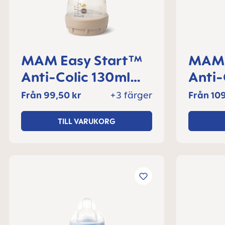
MAM Easy Start™
MAM 
Anti-Colic 130ml
Anti-
nappflaska 0+
nappf
Från
99,50 kr
+3 färger
Från
109
månader, 1 del
månad
TILL VARUKORG