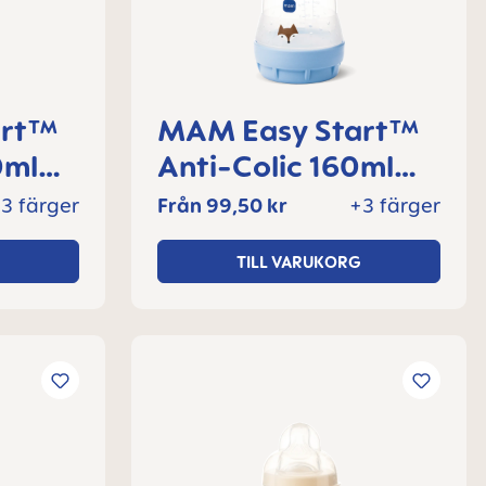
art™
MAM Easy Start™
0ml
Anti-Colic 160ml
+
nappflaska 0+
3 färger
Från
99,50 kr
+3 färger
l
månader, 1 del
TILL VARUKORG