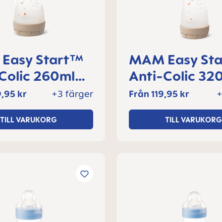
Easy Start™
MAM Easy St
Colic 260ml
Anti-Colic 32
laska 2+
nappflaska 4
,95 kr
+3 färger
Från
119,95 kr
+
er, 1 del
månader, 1 de
TILL VARUKORG
TILL VARUKORG