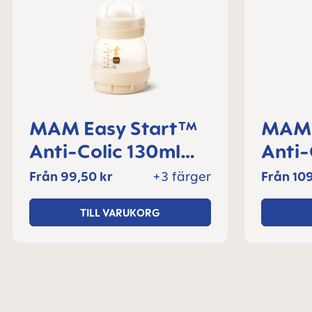
MAM Easy Start™
MAM 
Anti-Colic 130ml
Anti-
nappflaska 0+
nappf
Från
99,50 kr
+3 färger
Från
109
månader, 1 del
månad
TILL VARUKORG