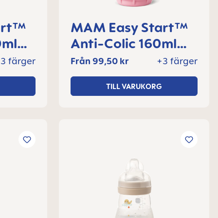
art™
MAM Easy Start™
0ml
Anti-Colic 160ml
+
nappflaska 0+
3 färger
Från
99,50 kr
+3 färger
l
månader, 1 del
TILL VARUKORG