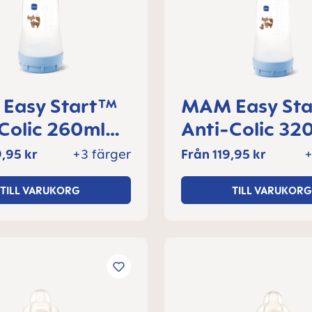
Easy Start™
MAM Easy St
Colic 260ml
Anti-Colic 32
laska 2+
nappflaska 4
,95 kr
+3 färger
Från
119,95 kr
+
er, 1 del
månader, 1 de
TILL VARUKORG
TILL VARUKORG