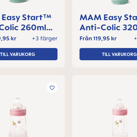
Easy Start™
MAM Easy St
Colic 260ml
Anti-Colic 32
laska 2+
nappflaska 4
,95 kr
+3 färger
Från
119,95 kr
+
er, 1 del
månader, 1 de
TILL VARUKORG
TILL VARUKORG