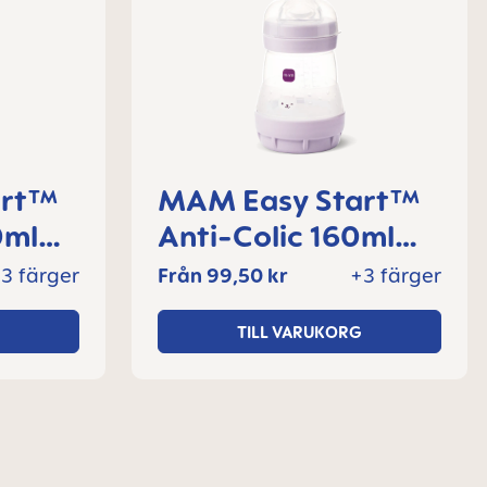
art™
MAM Easy Start™
0ml
Anti-Colic 160ml
+
nappflaska 0+
3 färger
Från
99,50 kr
+3 färger
l
månader, 1 del
TILL VARUKORG