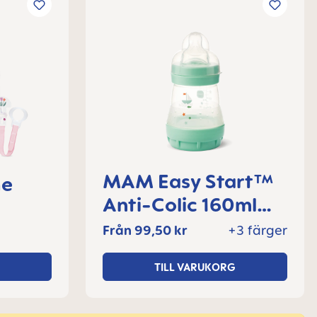
MAM Easy Start™
he
Anti-Colic 160ml
nappflaska 0+
knin
Från
99,50 kr
+3 färger
månader, 1 del
TILL VARUKORG