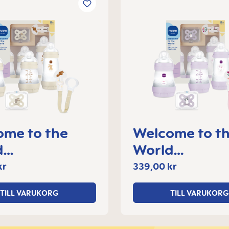
ome to the
Welcome to t
d
World
ntförpacknin
Presentförpac
kr
339,00 kr
g
TILL VARUKORG
TILL VARUKORG