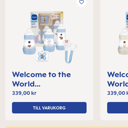
Welcome to the
Welc
World
Worl
Presentförpacknin
Prese
339,00 kr
339,00 
g
g
TILL VARUKORG