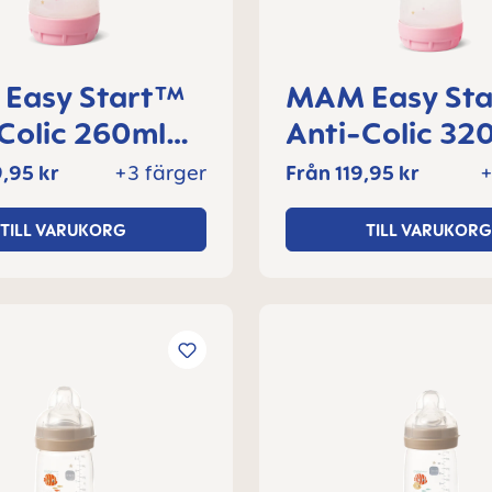
Easy Start™
MAM Easy St
Colic 260ml
Anti-Colic 32
laska 2+
nappflaska 4
,95 kr
+3 färger
Från
119,95 kr
+
er, 1 del
månader, 1 de
TILL VARUKORG
TILL VARUKORG