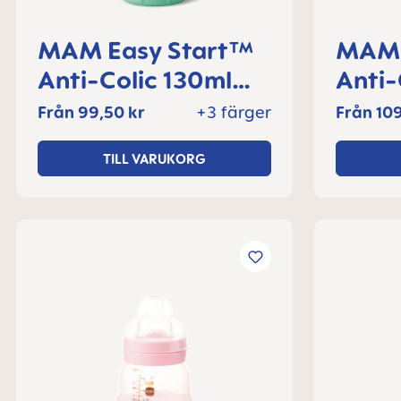
MAM Easy Start™
MAM 
Anti-Colic 130ml
Anti-
nappflaska 0+
nappf
Från
99,50 kr
+3 färger
Från
109
månader, 1 del
månad
TILL VARUKORG