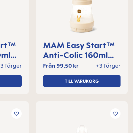
art™
MAM Easy Start™
0ml
Anti-Colic 160ml
+
nappflaska 0+
3 färger
Från
99,50 kr
+3 färger
l
månader, 1 del
TILL VARUKORG