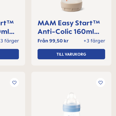
art™
MAM Easy Start™
0ml
Anti-Colic 160ml
+
nappflaska 0+
3 färger
Från
99,50 kr
+3 färger
l
månader, 1 del
TILL VARUKORG