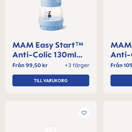
MAM Easy Start™
MAM 
Anti-Colic 130ml
Anti-
nappflaska 0+
nappf
Från
99,50 kr
+3 färger
Från
109
månader, 1 del
månad
TILL VARUKORG