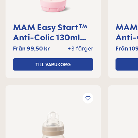
MAM Easy Start™
MAM 
Anti-Colic 130ml
Anti-
nappflaska 0+
nappf
Från
99,50 kr
+3 färger
Från
109
månader, 1 del
månad
TILL VARUKORG