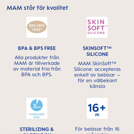
MAM står för kvalitet
Skip MAM Means Quality Icon Bar
BPA & BPS FREE
SKINSOFT™
SILICONE
Alla produkter från
MAM är tillverkade
MAM SkinSoft™
av material fria från
Silicone: accepteras
BPA och BPS.
enkelt av bebisar –
för en välbekant
känsla
För bebisar från 16
STERILIZING &