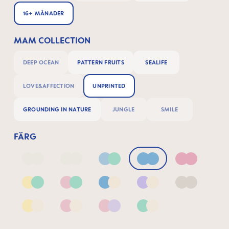
16+ MÅNADER
MAM COLLECTION
DEEP OCEAN
PATTERN FRUITS
SEALIFE
LOVE&AFFECTION
UNPRINTED
GROUNDING IN NATURE
JUNGLE
SMILE
FÄRG
Deep Blue/Sage
Neutral2
Blue & Green
Blue
Pink
Yellow & Green
Pink & Green
Blue & Neutral
Lilac & Neutral
Neutral
Yellow & Neutral
Pink & Neutral
Pink & Lilac
Green & Neutral