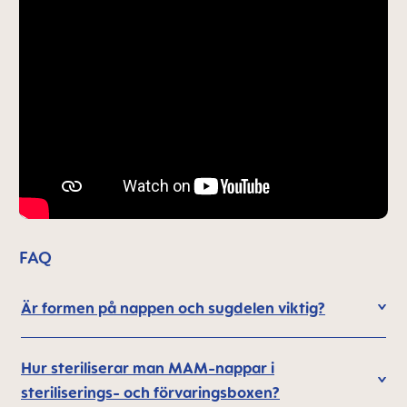
FAQ
Är formen på nappen och sugdelen viktig?
Hur steriliserar man MAM-nappar i
steriliserings- och förvaringsboxen?