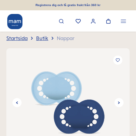
uvudinnehåll
Registrera dig och få gratis frakt från 360 kr
Startsida
Butik
Nappar
Hoppa över bildgalleri