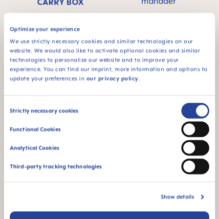
månader
CARRY BOX
Produkten levereras i
en steriliserings- och
Optimize your experience
transportask – så att
We use strictly necessary cookies and similar technologies on our
du snabbt och enkelt
website. We would also like to activate optional cookies and similar
kan sterilisera
technologies to personalize our website and to improve your
nappen i mikron
experience. You can find our imprint, more information and options to
update your preferences in
our privacy policy
.
Consent
Strictly necessary cookies
Selection
Functional Cookies
94% NIPPLE
ACCEPTANCE
Analytical Cookies
94 % accepterar
Third-party tracking technologies
dinappen: accepteras
enkelt av bebisar, för
en välbekant känsla
Show details
*Marknadsundersökning 2010–2023, testad på 1,588
spädbarn.