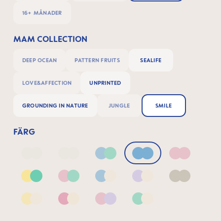
16+ MÅNADER
MAM COLLECTION
DEEP OCEAN
PATTERN FRUITS
SEALIFE
LOVE&AFFECTION
UNPRINTED
GROUNDING IN NATURE
JUNGLE
SMILE
FÄRG
Deep Blue/Sage
Neutral2
Blue & Green
Blue
Pink
Yellow & Green
Pink & Green
Blue & Neutral
Lilac & Neutral
Neutral
Yellow & Neutral
Pink & Neutral
Pink & Lilac
Green & Neutral