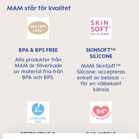
MAM står för kvalitet
Skip MAM Means Quality Icon Bar
BPA & BPS FREE
SKINSOFT™
SILICONE
Alla produkter från
MAM är tillverkade
MAM SkinSoft™
av material fria från
Silicone: accepteras
BPA och BPS.
enkelt av bebisar –
för en välbekant
känsla
STERILIZING &
94% NIPPLE