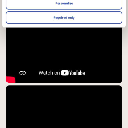
Personalize
Required only