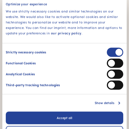
CARRY BOX
ACCEPTANCE
Optimize your experience
Produkten levereras i
94 % accepterar
We use strictly necessary cookies and similar technologies on our
en steriliserings- och
dinappen: accepteras
website. We would also like to activate optional cookies and similar
transportask – så att
enkelt av bebisar, för
technologies to personalize our website and to improve your
du snabbt och enkelt
en välbekant känsla
experience. You can find our imprint, more information and options to
kan sterilisera
update your preferences in
our privacy policy
.
nappen i mikron
Consent
Strictly necessary cookies
Selection
Functional Cookies
Analytical Cookies
För bebisar från 6
månader
Third-party tracking technologies
*Marknadsundersökning 2010–2023, testad på 1,588
spädbarn.
Show details
Produktvideor
Accept all