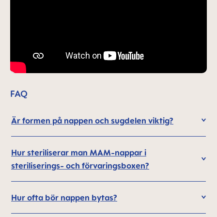
FAQ
Är formen på nappen och sugdelen viktig?
Hur steriliserar man MAM-nappar i
steriliserings- och förvaringsboxen?
Hur ofta bör nappen bytas?