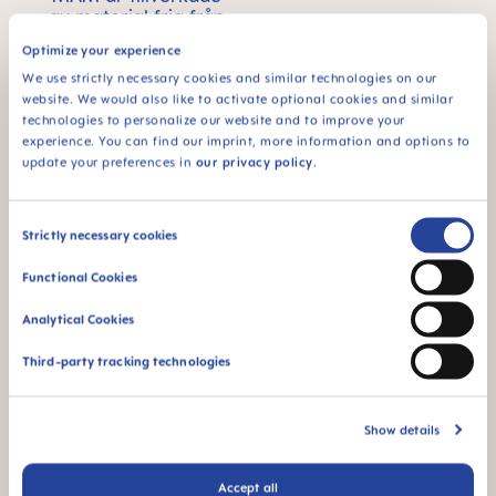
av material fria från
BPA och BPS.
Optimize your experience
We use strictly necessary cookies and similar technologies on our
website. We would also like to activate optional cookies and similar
technologies to personalize our website and to improve your
experience. You can find our imprint, more information and options to
FAQ
update your preferences in
our privacy policy
.
Vad är BPA och BPS?
Consent
Strictly necessary cookies
Selection
Functional Cookies
ANDRA FRÅGOR?
Analytical Cookies
Third-party tracking technologies
Skicka ett meddelande så kontaktar vi dig
inom kort
Show details
SKRIV MEDDELANDE
Accept all