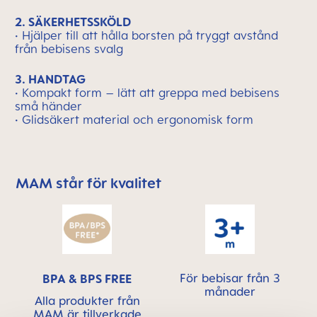
2. SÄKERHETSSKÖLD
• Hjälper till att hålla borsten på tryggt avstånd
från bebisens svalg
3. HANDTAG
• Kompakt form – lätt att greppa med bebisens
små händer
• Glidsäkert material och ergonomisk form
MAM står för kvalitet
Skip MAM Means Quality Icon Bar
För bebisar från 3
BPA & BPS FREE
månader
Alla produkter från
MAM är tillverkade