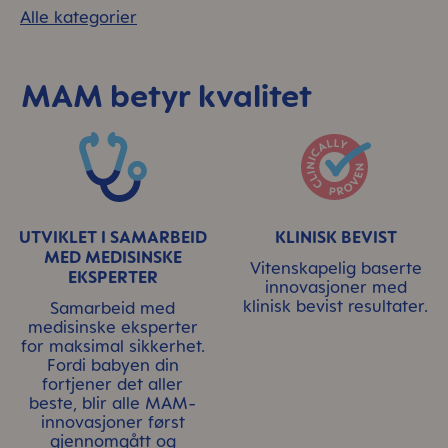
Alle kategorier
MAM betyr kvalitet
Skip MAM Means Quality Icon Bar
UTVIKLET I SAMARBEID
KLINISK BEVIST
MED MEDISINSKE
Vitenskapelig baserte
EKSPERTER
innovasjoner med
klinisk bevist resultater.
Samarbeid med
medisinske eksperter
for maksimal sikkerhet.
Fordi babyen din
fortjener det aller
beste, blir alle MAM-
innovasjoner først
gjennomgått og