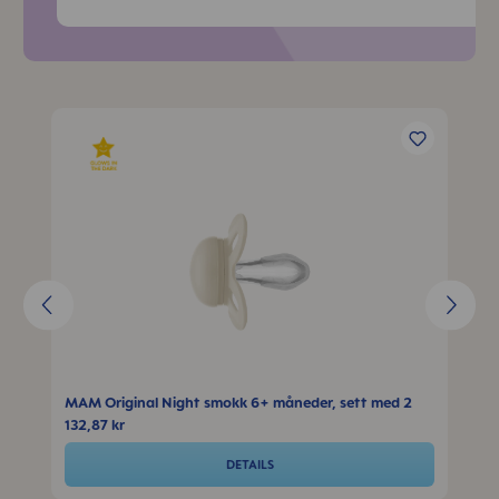
Skip product gallery
r
MAM Original Night smokk 6+ måneder, sett med 2
132,87 kr
DETAILS