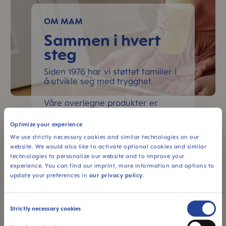
OM MAM
Sammen i hvert
steg
Siden 1976 har vi støttet familier i
å utvikle seg med trygghet.
Våre overlegne produkter er
utviklet i samarbeid med
medisinske eksperter og
Optimize your experience
kombinerer vitenskap, sikkerhet
We use strictly necessary cookies and similar technologies on our
og funksjon. Vi vokser sammen –
website. We would also like to activate optional cookies and similar
ledet av ekspertise, lidenskap og
technologies to personalize our website and to improve your
kjærlighet.
experience. You can find our imprint, more information and options to
update your preferences in
our privacy policy
.
LES MER
Consent
Strictly necessary cookies
Selection