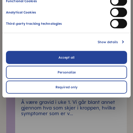
Functional Cookies
Skip Top Reads Slider
Analytical Cookies
MAM Blog
Third-party tracking technologies
Show details
Accept all
Personalize
Required only
Gravid Uke 1
Å være gravid i uke 1. Vi går blant annet
gjennom hva som skjer i kroppen, hvilke
symptomer som er v...