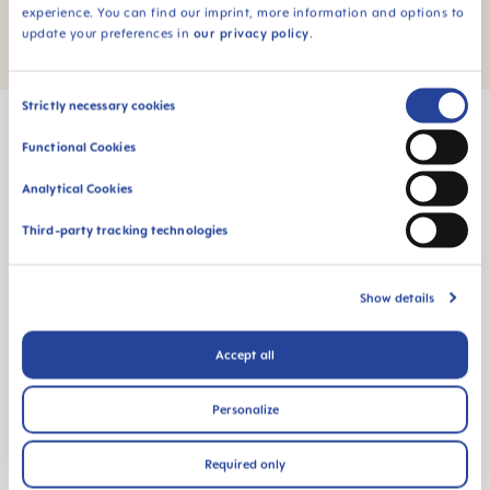
experience. You can find our imprint, more information and options to
Når et barn blir født, blir også en forelder født: Å navigere gjennom
update your preferences in
our privacy policy
.
barnets utvikling og utfordringene ved å bli forelder
Consent
Strictly necessary cookies
Selection
Functional Cookies
Analytical Cookies
MAM Babyartikel GesmbH
Lorenz-Mandl-Gasse 50
Third-party tracking technologies
1160 Vienna
Austria
Show details
FØLG OSS
Accept all
FACEBOOK
INSTAGRAM
YOUTUBE
Personalize
MAM BLOG
BLI GRAVID
Required only