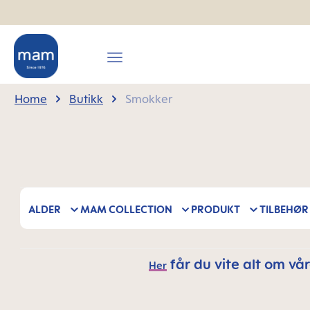
search
Skip to main navigation
Home
Butikk
Smokker
ALDER
MAM COLLECTION
PRODUKT
TILBEHØR
får du vite alt om vå
Her