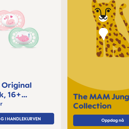
Original
16+
The MAM Jung
der
r
Collection
GG I HANDLEKURVEN
Oppdag nå