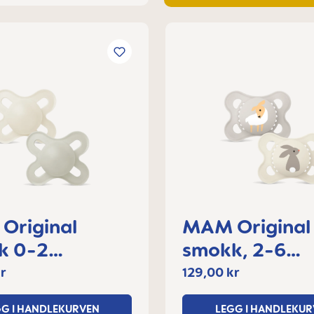
Original
MAM Original
k 0-2
smokk, 2-6
der
måneder
r
129,00 kr
GG I HANDLEKURVEN
LEGG I HANDLEKUR