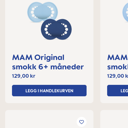
MAM Original
MAM 
smokk 6+ måneder
smokk, 
måne
129,00 kr
129,00 k
LEGG I HANDLEKURVEN
LE