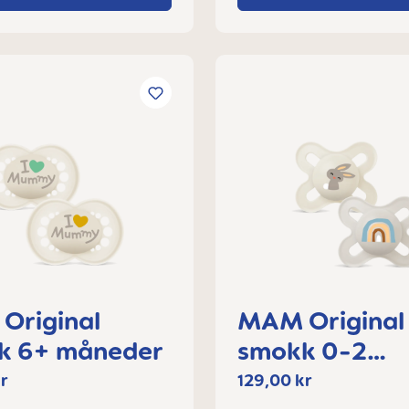
Original
MAM Original
k 6+ måneder
smokk 0-2
måneder
r
129,00 kr