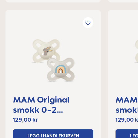
MAM Original
MAM 
smokk 0-2
smok
måneder
måne
129,00 kr
129,00 k
LEGG I HANDLEKURVEN
LE