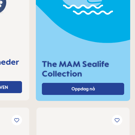
neder
The MAM Sealife
Collection
VEN
Oppdag nå