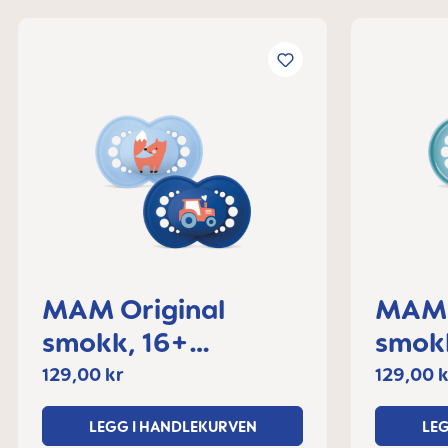
MAM Original
MAM 
smokk, 16+
smokk, 
måneder
måne
129,00 kr
129,00 k
LEGG I HANDLEKURVEN
LE