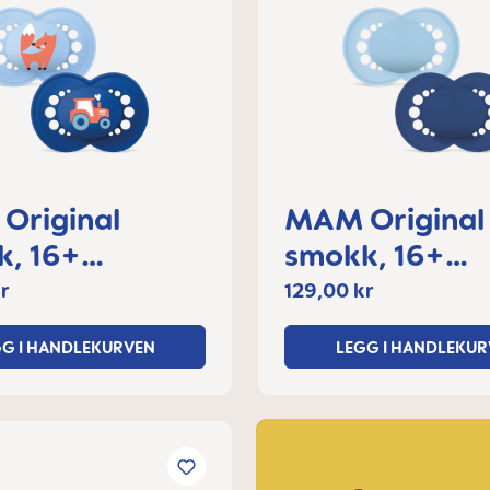
Original
MAM Original
16+
smokk, 16+
der
måneder
r
129,00 kr
GG I HANDLEKURVEN
LEGG I HANDLEKUR