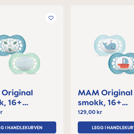
Original
MAM Original
16+
smokk, 16+
der
måneder
r
129,00 kr
GG I HANDLEKURVEN
LEGG I HANDLEKUR