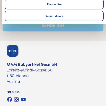
Vær oppmerksom på at det kreves samtykke for å kunne
Personalize
bruke tjenestene du har valgt.
* Påkrevet felt
Required only
SENDE INN
MAM Babyartikel GesmbH
Lorenz-Mandl-Gasse 50
1160 Vienna
Austria
FØLG OSS
FACEBOOK
INSTAGRAM
YOUTUBE