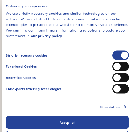
mange babyer venter du?
fall, hvor mange?
Optimize your experience
We use strictly necessary cookies and similar technologies on our
website. We would also like to activate optional cookies and similar
Hvordan fikk du høre om varemerket MAM?
technologies to personalize our website and to improve your experience.
You can find our imprint, more information and options to update your
preferences in
our privacy policy
.
Regelmessige nyhetsbrev og tilbud
Ja, jeg ønsker å motta jevnlig informasjon om
Consent
Strictly necessary cookies
produktnyheter, konkurranser, arrangementer i nærheten av
Selection
meg og aktuelle kampanjer (f.eks. rabatter). I tillegg ønsker
Functional Cookies
jeg å få persontilpassede produktforslag, kuponger og
forespørsler om produktvurderinger. I tillegg er jeg
Analytical Cookies
interessert i markedsundersøkelser og produkttester som
Third-party tracking technologies
gjelder MAM-produkter. Samtykket kan når som helst
trekkes tilbake kostnadsfritt.
Jeg samtykker i at informasjonen min blir lagret og behandlet
Show details
av MAM Babyartikel GesmbH i Wien. Jeg har lest og forstått
informasjonen
om databehandling og mine rettigheter. Jeg er
Accept all
klar over at jeg når som helst kan tilbakekalle mitt samtykke.