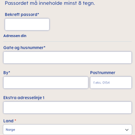
Passordet må inneholde minst 8 tegn.
Bekreft passord*
Adressen din
Gate og husnummer*
By*
Postnummer
Ekstra adresselinje 1
Land
*