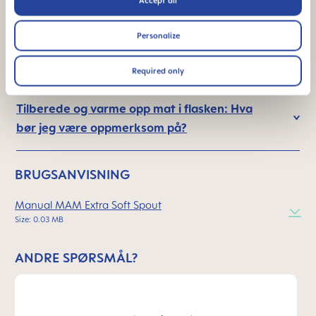
Accept all
Hvordan rengjøres flaskesmokker?
Personalize
Hvorfor uten BPA og BPS?
Required only
Tilberede og varme opp mat i flasken: Hva
bør jeg være oppmerksom på?
BRUGSANVISNING
Manual MAM Extra Soft Spout
Size: 0.03 MB
ANDRE SPØRSMÅL?