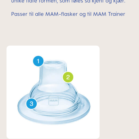
unike flate formen, som føles så kjent og kjær.
Passer til alle MAM-flasker og til MAM Trainer