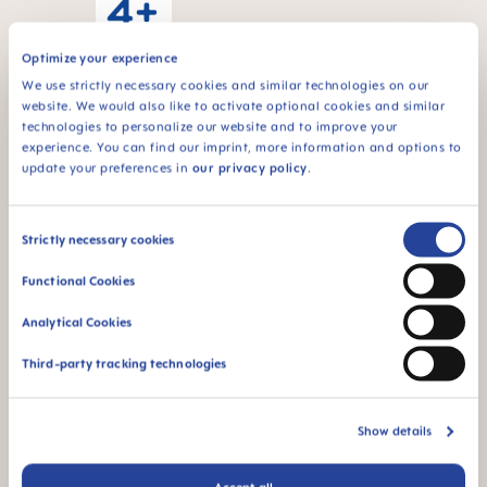
Optimize your experience
We use strictly necessary cookies and similar technologies on our
For babyer fra 4
website. We would also like to activate optional cookies and similar
måneder
technologies to personalize our website and to improve your
experience. You can find our imprint, more information and options to
¹ Markedsundersøkelse 2009–2023, testet med 1,808 barn.
update your preferences in
our privacy policy
.
Consent
Strictly necessary cookies
FAQ
Selection
Functional Cookies
Fra hvilken alder er sterilisering av flaskene
Analytical Cookies
unødvendig?
Third-party tracking technologies
When does baby switch over from the bottle
Show details
to the drinking cup?