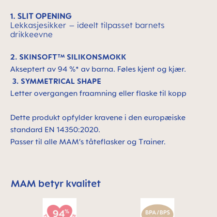
1. SLIT OPENING
Lekkasjesikker – ideelt tilpasset barnets
drikkeevne
2.
SKINSOFT™ SILIKONSMOKK
Akseptert av 94 %* av barna. Føles kjent og kjær.
3. SYMMETRICAL SHAPE
Letter overgangen fraamning eller flaske til kopp
Dette produkt opfylder kravene i
den europæiske
standard EN 14350:2020.
Passer til alle MAM’s tåteflasker
og Trainer.
MAM betyr kvalitet
Skip MAM Means Quality Icon Bar