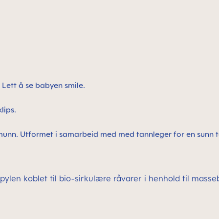
. Lett å se babyen smile.
klips.
s munn. Utformet i samarbeid med med tannleger for en sunn t
opylen koblet til bio-sirkulære råvarer i henhold til mas