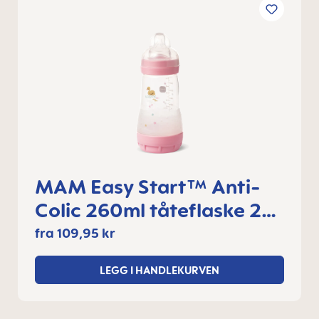
MAM Easy Start™ Anti-
Colic 260ml tåteflaske 2+
måneder, 1 stk
fra
109,95 kr
LEGG I HANDLEKURVEN