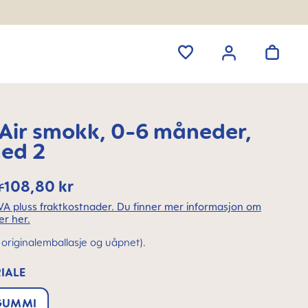
ir smokk, 0-6 måneder,
med 2
r
108,80 kr
MVA pluss fraktkostnader. Du finner mer informasjon om
er her.
(i originalemballasje og uåpnet).
IALE
GUMMI