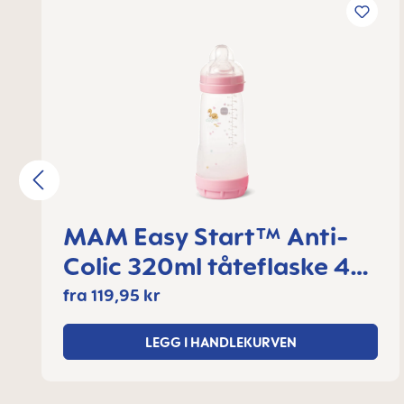
MAM Easy Start™ Anti-
Colic 320ml tåteflaske 4+
måneder, 1 stk
fra
119,95 kr
LEGG I HANDLEKURVEN