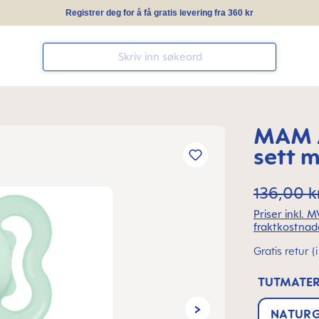
Registrer deg for å få gratis levering fra 360 kr
MAM A
sett 
136,00 k
Priser inkl. 
fraktkostnad
Gratis retur 
TUTMATER
NATUR