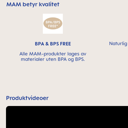
MAM betyr kvalitet
Skip MAM Means Quality Icon Bar
Naturlig
BPA & BPS FREE
Alle MAM-produkter lages av
materialer uten BPA og BPS.
Produktvideoer