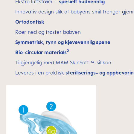
Ekstra luftstrøm –
spesielt hudvennlig
Innovativ design slik at babyens smil trenger gje
Ortodontisk
Roer ned og trøster babyen
Symmetrisk, tynn og kjevevennlig spene
2
Bio-circular materials
Tilgjengelig med MAM SkinSoft™-silikon
Leveres i en praktisk
steriliserings- og oppbevari