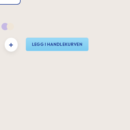
 & Neutral
Lilac & Neutral
y: Enter the desired amount or use the buttons to increase or decrease the quanti
LEGG I HANDLEKURVEN