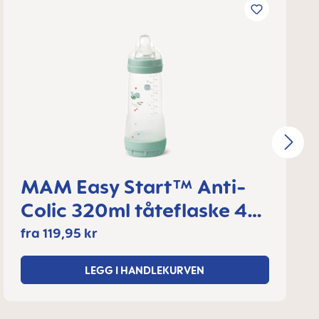
MAM Easy Start™ Anti-
Colic 320ml tåteflaske 4+
måneder, 1 stk
fra
119,95 kr
LEGG I HANDLEKURVEN