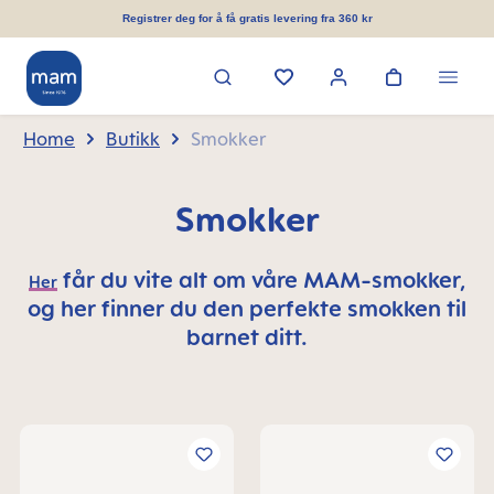
in content
Registrer deg for å få gratis levering fra 360 kr
Home
Butikk
Smokker
Smokker
får du vite alt om våre MAM-smokker,
Her
og her finner du den perfekte smokken til
barnet ditt.