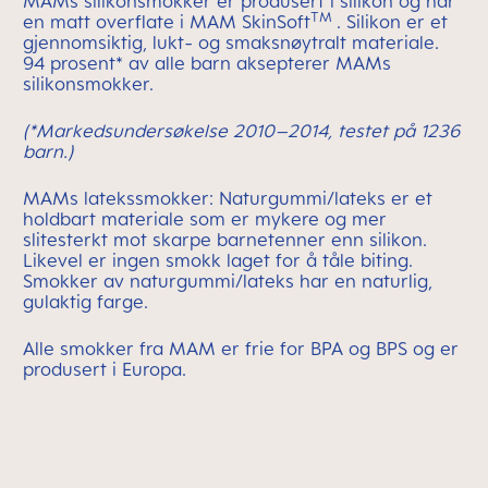
MAMs silikonsmokker er produsert i silikon og har
TM
en matt overflate i MAM SkinSoft
. Silikon er et
gjennomsiktig, lukt- og smaksnøytralt materiale.
94 prosent* av alle barn aksepterer MAMs
silikonsmokker.
(*Markedsundersøkelse 2010–2014, testet på 1236
barn.)
MAMs latekssmokker: Naturgummi/lateks er et
holdbart materiale som er mykere og mer
slitesterkt mot skarpe barnetenner enn silikon.
Likevel er ingen smokk laget for å tåle biting.
Smokker av naturgummi/lateks har en naturlig,
gulaktig farge.
Alle smokker fra MAM er frie for BPA og BPS og er
produsert i Europa.