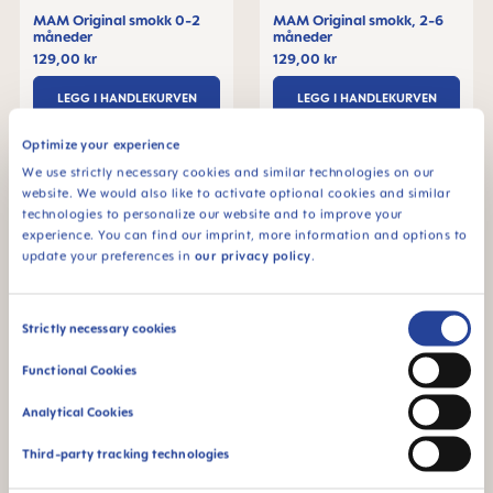
MAM Original smokk 0-2
MAM Original smokk, 2-6
måneder
måneder
129,00 kr
129,00 kr
LEGG I HANDLEKURVEN
LEGG I HANDLEKURVEN
Optimize your experience
We use strictly necessary cookies and similar technologies on our
website. We would also like to activate optional cookies and similar
technologies to personalize our website and to improve your
experience. You can find our imprint, more information and options to
update your preferences in
our privacy policy
.
Consent
Strictly necessary cookies
Selection
Functional Cookies
Analytical Cookies
MAM Original smokk, 2-6
MAM Original smokk, 2-6
måneder
måneder
Third-party tracking technologies
129,00 kr
129,00 kr