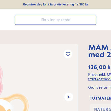
Registrer deg for å få gratis levering fra 360 kr
MAM A
med 2
136,00 k
Priser inkl. 
fraktkostnad
Gratis retur 
TUTMATER
NATUR