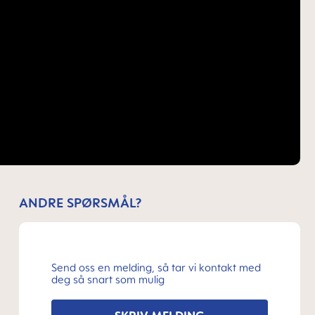
ANDRE SPØRSMÅL?
Send oss en melding, så tar vi kontakt med
deg så snart som mulig