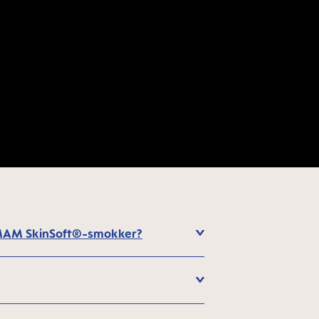
og MAM SkinSoft®-smokker?