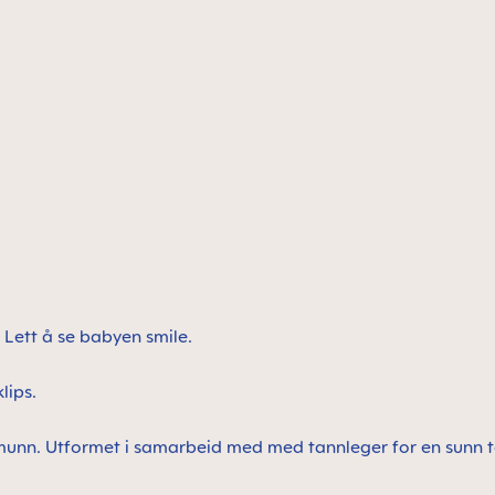
. Lett å se babyen smile.
klips.
s munn. Utformet i samarbeid med med tannleger for en sunn t