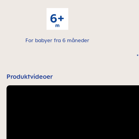
For babyer fra 6 måneder
Produktvideoer