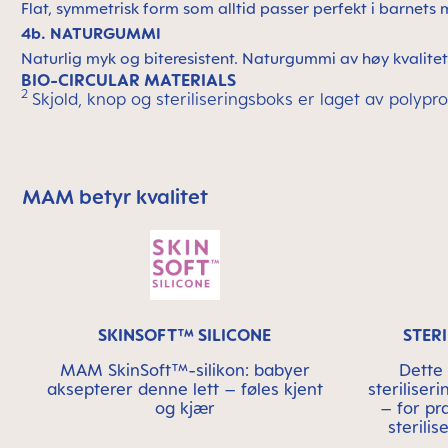
Flat, symmetrisk form som alltid passer perfekt i barnet
4b. NATURGUMMI
Naturlig myk og biteresistent. Naturgummi av høy kvalitet
BIO-CIRCULAR MATERIALS
2
Skjold, knop og steriliseringsboks er laget av polypr
MAM betyr kvalitet
Skip MAM Means Quality Icon Bar
SKINSOFT™ SILICONE
STER
MAM SkinSoft™-silikon: babyer
Dette 
aksepterer denne lett – føles kjent
sterilise
og kjær
– for pr
sterili