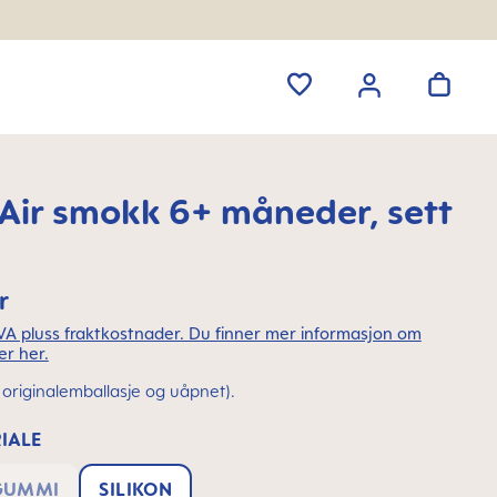
ir smokk 6+ måneder, sett
r
MVA pluss fraktkostnader. Du finner mer informasjon om
er her.
(i originalemballasje og uåpnet).
IALE
GUMMI
SILIKON