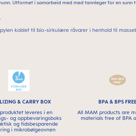
s munn. Utformet i samarbeid med med tannleger for en sunn t
.
opylen koblet til bio-sirkulære råvarer i henhold til mas
ILIZING & CARRY BOX
BPA & BPS FRE
produktet leveres i en
All MAM products are 
rings- og oppbevaringsboks
materials free of BPA 
aktisk og tidsbesparende
sering i mikrobølgeovnen