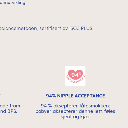
annutvikling.
sebalancemetoden, sertifisert av ISCC PLUS.
E
94% NIPPLE ACCEPTANCE
made from
94 % aksepterer tåtesmokken:
and BPS.
babyer aksepterer denne lett, føles
kjent og kjær