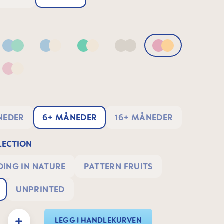
Blue & Green
Blue & Neutral
Green & Neutral
Neutral
Pink & Apricot
 Lilac
Pink & Neutral
NEDER
6+ MÅNEDER
16+ MÅNEDER
ECTION
ING IN NATURE
PATTERN FRUITS
UNPRINTED
y: Enter the desired amount or use the buttons to increase or decrease the quanti
LEGG I HANDLEKURVEN