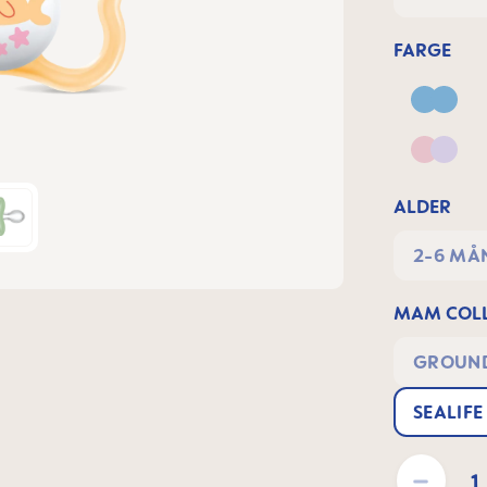
FARGE
Blue
Pink &
ALDER
2-6 MÅ
MAM COLL
GROUND
SEALIFE
Product Quantit