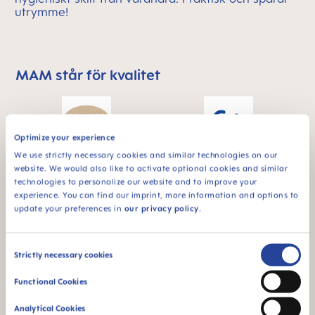
utrymme!
MAM står för kvalitet
Skip MAM Means Quality Icon Bar
Optimize your experience
We use strictly necessary cookies and similar technologies on our
För bebisar från 6
website. We would also like to activate optional cookies and similar
BPA & BPS FREE
månader
technologies to personalize our website and to improve your
Alla produkter från
experience. You can find our imprint, more information and options to
MAM är tillverkade
update your preferences in
our privacy policy
.
av material fria från
BPA och BPS.
Consent
Strictly necessary cookies
Selection
Functional Cookies
FAQ
Analytical Cookies