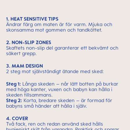
1. HEAT SENSITIVE TIPS
Ändrar färg om maten är för varm. Mjuka och
skonsamma mot gommen och tandköttet.
2. NON-SLIP ZONES
Skaftets non-slip del garanterar ett bekvämt och
säkert grepp.
3. MAM DESIGN
2 steg mot självständigt ätande med sked:
Steg 1:
Långa skeden – når lätt botten på burkar
med höga kanter, vuxen och babyn kan hålla i
skeden tillsammans.
Steg 2:
Korta, bredare skeden – är formad för
babyns små händer att hålla i själv.
4. COVER
Två fack, ren och redan använd sked hålls
hygieniskt skilt från varandra. Praktisk och sparar