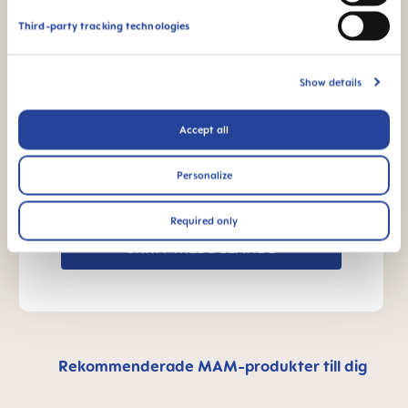
Third-party tracking technologies
Vad är BPA och BPS?
Show details
ANDRA FRÅGOR?
Accept all
Personalize
Skicka ett meddelande så kontaktar vi dig
inom kort
Required only
SKRIV MEDDELANDE
Rekommenderade MAM-produkter till dig