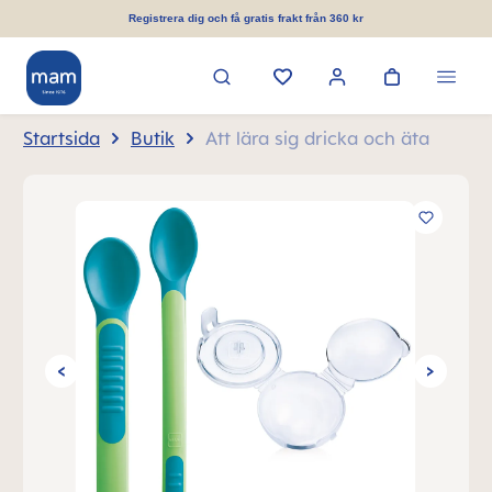
uvudinnehåll
Registrera dig och få gratis frakt från 360 kr
Startsida
Butik
Att lära sig dricka och äta
Hoppa över bildgalleri