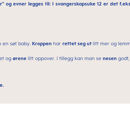
" og evner legges til: I svangerskapsuke 12 er det f.ek
m en søt baby.
Kroppen
har
rettet seg ut
litt mer og lem
tet og
ørene
litt oppover. I tillegg kan man se
nesen
godt,
e.