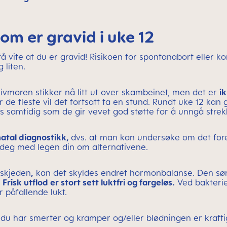
m er gravid i uke 12
 vite at du er gravid! Risikoen for spontanabort eller ko
 liten.
ivmoren stikker nå litt ut over skambeinet, men det er
i
de fleste vil det fortsatt ta en stund. Rundt uke 12 kan 
ss samtidig som de gir vevet god støtte for å unngå str
atal diagnostikk,
dvs. at man kan undersøke om det fore
r deg med legen din om alternativene.
 skjeden
,
kan det skyldes endret hormonbalanse. Den sør
.
Frisk utflod er stort sett luktfri og fargeløs.
Ved bakterie
r påfallende lukt.
s du har smerter og kramper og/eller blødningen er kraftig