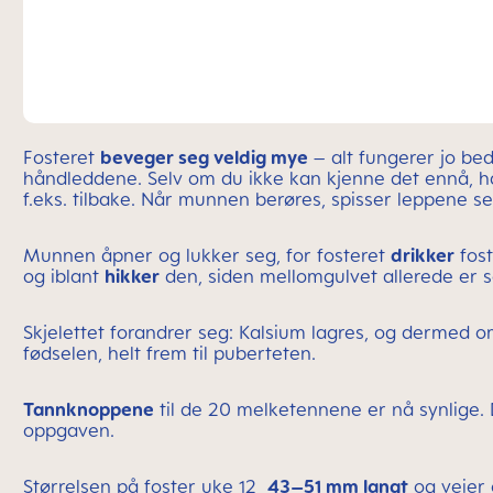
Fosteret
beveger seg veldig mye
– alt fungerer jo be
håndleddene. Selv om du ikke kan kjenne det ennå, 
f.eks. tilbake. Når munnen berøres, spisser leppene se
Munnen åpner og lukker seg, for fosteret
drikker
fost
og iblant
hikker
den, siden mellomgulvet allerede er s
Skjelettet forandrer seg: Kalsium lagres, og dermed 
fødselen, helt frem til puberteten.
Tannknoppene
til de 20 melketennene er nå synlige.
oppgaven.
Størrelsen på foster uke 12
43–51 mm langt
og veier