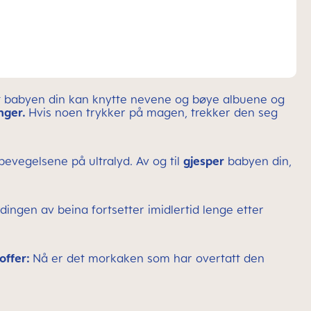
 at babyen din kan knytte nevene og bøye albuene og
nger.
Hvis noen trykker på magen, trekker den seg
evegelsene på ultralyd. Av og til
gjesper
babyen din,
rdingen av beina fortsetter imidlertid lenge etter
toffer:
Nå er det morkaken som har overtatt den