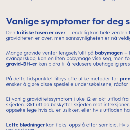
Vanlige symptomer for deg so
Den
kritiske fasen er over
– endelig kan hele verden få
graviditeten er over, men sannsynligheten er nå veldig
Mange gravide venter lengselsfullt på
babymagen
– l
svangerskap, kan en liten babymage vise seg, men for 
gravid-BH-er
kan bidra til å redusere ubehagelig pre
På dette tidspunktet tilbys ofte ulike metoder for
pren
ønsker å gjøre disse spesielle undersøkelsene, rådfø
Et vanlig graviditetssymptom i uke 12 er økt utflod fra
skjeden. Økt utflod beskytter skjeden mot infeksjoner
oppsøke lege hvis du er usikker, eller hvis utfloden ha
Lette blødninger
kan f.eks. oppstå etter samleie. Hvi