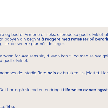
dre og bedre! Armene er f.eks. allerede så godt utviklet
har babyen din begynt å
reagere med reflekser på berøri
g slik de senere gjør når de suger.
ervann for øvelsens skyld. Man kan til og med se svelgeb
å godt utviklet.
omdannes det stadig flere
bein
av brusken i skjelettet. He
 Det har også skjedd en endring i
tilførselen av næringss
 ca.
14 g.