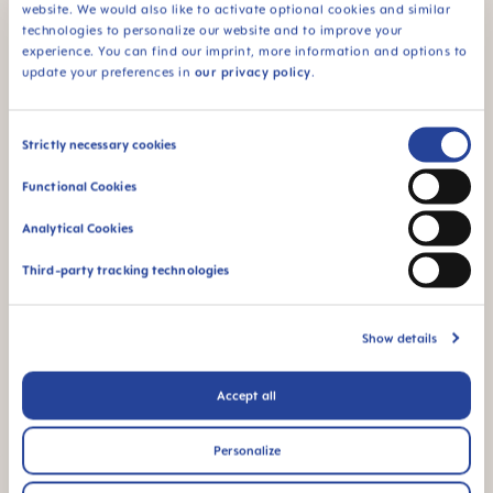
website. We would also like to activate optional cookies and similar
BRUGSANVISNING
technologies to personalize our website and to improve your
experience. You can find our imprint, more information and options to
update your preferences in
our privacy policy
.
Manual MAM Bite & Relax
Size: 0.04 MB
Consent
Strictly necessary cookies
ANDRE SPØRSMÅL?
Selection
Functional Cookies
Analytical Cookies
Send oss en melding, så tar vi kontakt med
Third-party tracking technologies
deg så snart som mulig
SKRIV MELDING
Show details
Accept all
Personalize
Anbefalte MAM-produkter for deg