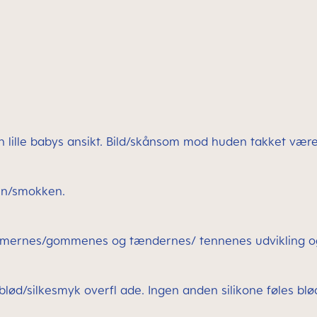
 den lille babys ansikt. Bild/skånsom mod huden takket være
en/smokken.
mmernes/gommenes og tændernes/ tennenes udvikling og 
eblød/silkesmyk overfl ade. Ingen anden silikone føles bl