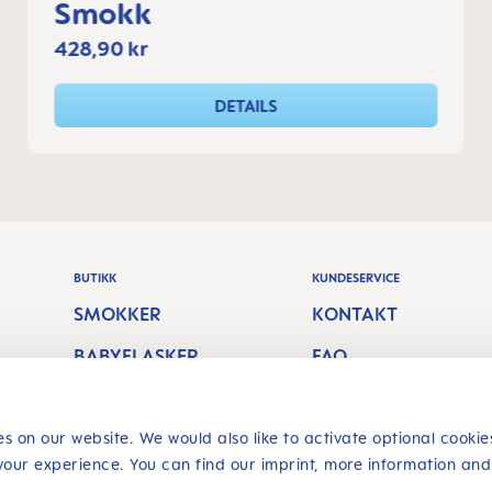
Smokk
428,90 kr
DETAILS
BUTIKK
KUNDESERVICE
SMOKKER
KONTAKT
BABYFLASKER
FAQ
AMMING
PORTO OG
EKSPEDISJON
BITERINGER OG
s on our website. We would also like to activate optional cookie
your experience. You can find our imprint, more information and
TANNBØRSTER
RETURN POLICY