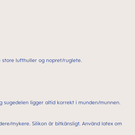
 store lufthuller og nopret/ruglete.
sugedelen ligger altid korrekt i munden/munnen.
ødere/mykere. Silikon är bitkänsligt. Använd latex om