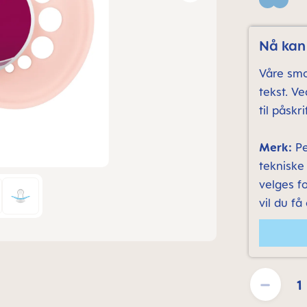
Blue
Nå kan 
Våre smo
tekst. V
til påskrif
Merk:
Pe
tekniske
velges fo
vil du få
Product Quantit