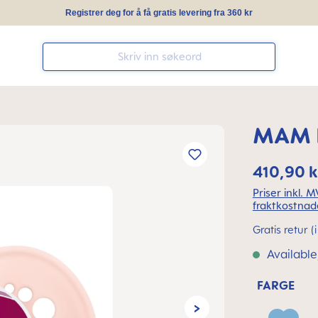
Registrer deg for å få gratis levering fra 360 kr
MAM I
410,90 k
Priser inkl. 
fraktkostnad
Gratis retur 
Available,
FARGE