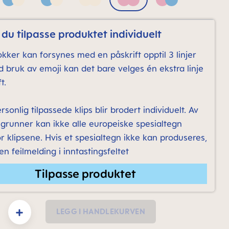
Blue & Neutral bronze print
Blue & Neutral grey print
Neutral bronze print
Pink
Pink & Blue
du tilpasse produktet individuelt
kker kan forsynes med en påskrift opptil 3 linjer
ed bruk av emoji kan det bare velges én ekstra linje
t.
rsonlig tilpassede klips blir brodert individuelt. Av
 grunner kan ikke alle europeiske spesialtegn
r klipsene. Hvis et spesialtegn ikke kan produseres,
 en feilmelding i inntastingsfeltet
Tilpasse produktet
y: Enter the desired amount or use the buttons to increase or decrease the quanti
LEGG I HANDLEKURVEN