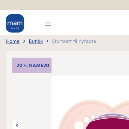
search
Skip to main navigation
Home
Butikk
Startsett til nyfødte
Skip image gallery
-20%: NAME20