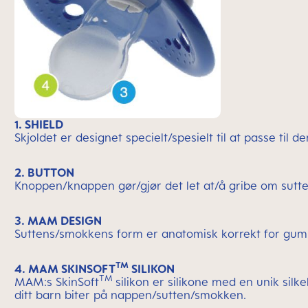
1. SHIELD
Skjoldet er designet specielt/spesielt til at passe til
2. BUTTON
Knoppen/knappen gør/gjør det let at/å gribe om sutt
3. MAM DESIGN
Suttens/smokkens form er anatomisk korrekt for gu
TM
4. MAM SKINSOFT
SILIKON
TM
MAM:s SkinSoft
silikon er silikone med en unik silk
ditt barn biter på nappen/sutten/smokken.