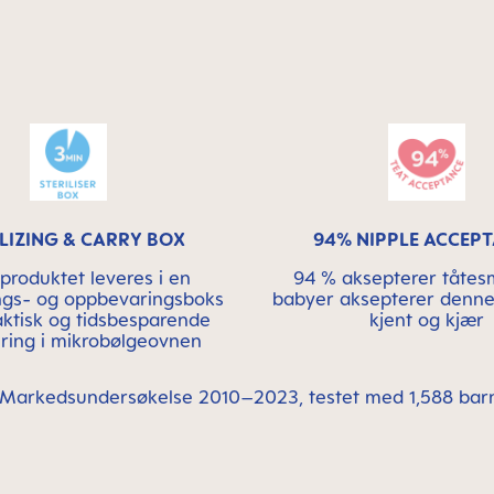
ILIZING & CARRY BOX
94% NIPPLE ACCEP
produktet leveres i en
94 % aksepterer tåtes
rings- og oppbevaringsboks
babyer aksepterer denne l
aktisk og tidsbesparende
kjent og kjær
sering i mikrobølgeovnen
*Markedsundersøkelse 2010–2023, testet med 1,588 barn