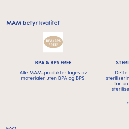
MAM betyr kvalitet
Skip MAM Means Quality Icon Bar
BPA & BPS FREE
STER
Alle MAM-produkter lages av
Dette 
materialer uten BPA og BPS.
sterilise
– for pr
sterili
FAQ