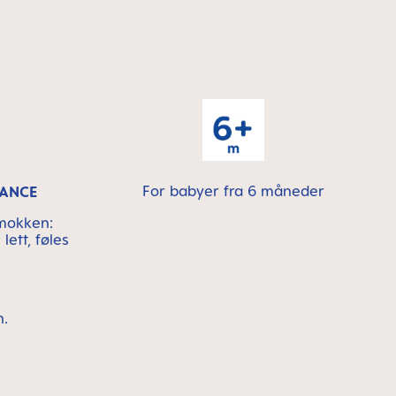
For babyer fra 6 måneder
TANCE
mokken:
ett, føles
.