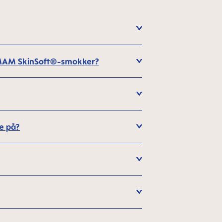
og MAM SkinSoft®-smokker?
e på?