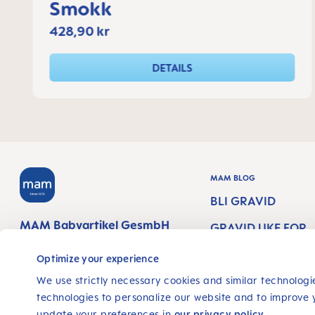
Smokk
428,90 kr
DETAILS
MAM BLOG
BLI GRAVID
MAM Babyartikel GesmbH
GRAVID UKE FOR
Lorenz-Mandl-Gasse 50
UKE
1160 Vienna
Optimize your experience
Austria
NEWBORN CARE
We use strictly necessary cookies and similar technologie
technologies to personalize our website and to improve 
AMMING
FØLG OSS
update your preferences in
our privacy policy
.