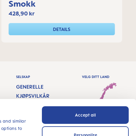
Smokk
428,90 kr
DETAILS
SELSKAP
VELG DITT LAND
GENERELLE
KJØPSVILKÅR
AVTRYKK
Accept all
DATASIKKERHET
Norway - Norsk
s and similar
 options to
TILGJENGELIGHETS
Personalize