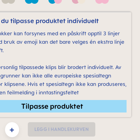
 Neutral
Neutral
Pacific Blue
Pacific Blue & Quartz Rose
Pink & Neutral
Quartz Rose
du tilpasse produktet individuelt
kker kan forsynes med en påskrift opptil 3 linjer
ed bruk av emoji kan det bare velges én ekstra linje
t.
rsonlig tilpassede klips blir brodert individuelt. Av
 grunner kan ikke alle europeiske spesialtegn
r klipsene. Hvis et spesialtegn ikke kan produseres,
 en feilmelding i inntastingsfeltet
Tilpasse produktet
y: Enter the desired amount or use the buttons to increase or decrease the quanti
LEGG I HANDLEKURVEN