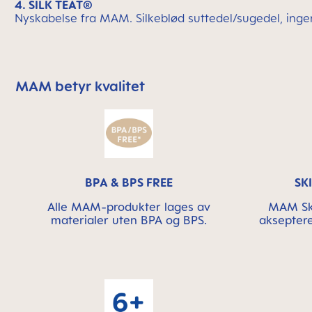
4. SILK TEAT®
Nyskabelse fra MAM. Silkeblød suttedel/sugedel, ingen
MAM betyr kvalitet
Skip MAM Means Quality Icon Bar
BPA & BPS FREE
SK
Alle MAM-produkter lages av
MAM Ski
materialer uten BPA og BPS.
akseptere