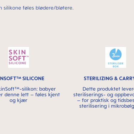
 silikone føles blødere/bløtere.
INSOFT™ SILICONE
STERILIZING & CARR
nSoft™-silikon: babyer
Dette produktet lever
r denne lett – føles kjent
steriliserings- og oppbev
og kjær
– for praktisk og tidsb
sterilisering i mikrobø