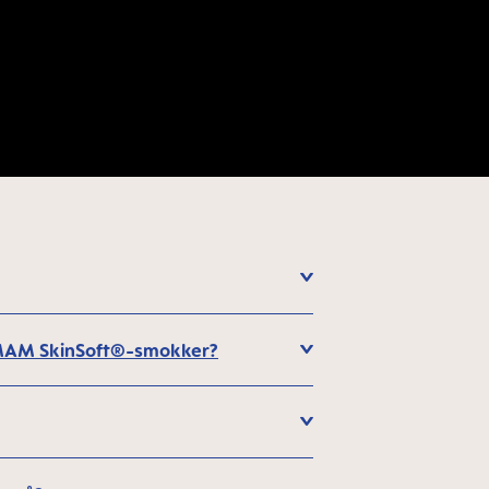
og MAM SkinSoft®-smokker?