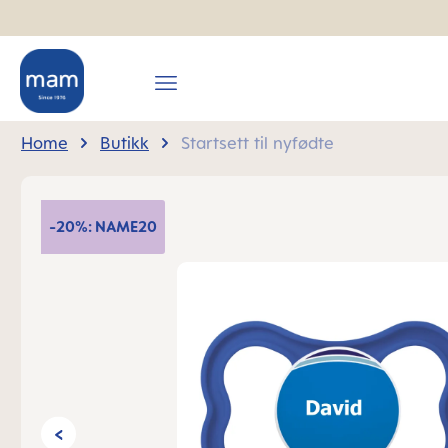
search
Skip to main navigation
Home
Butikk
Startsett til nyfødte
Skip image gallery
-20%: NAME20