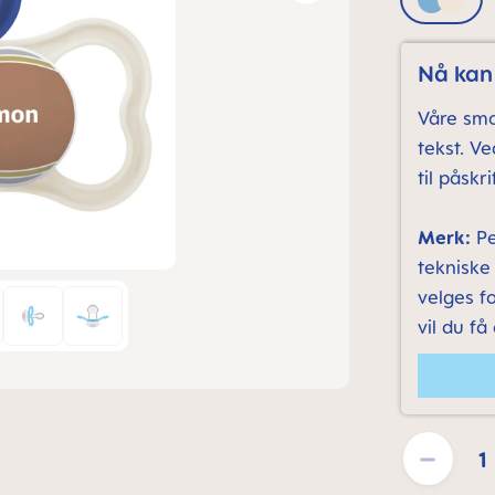
Blue &
Nå kan 
Våre smo
tekst. V
til påskrif
Merk:
Pe
tekniske
velges fo
vil du få
Product Quantit