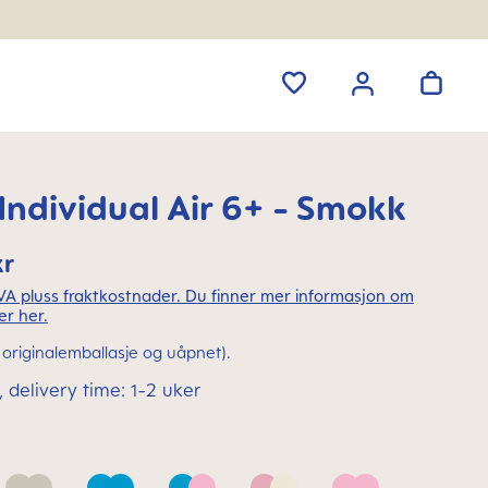
ndividual Air 6+ - Smokk
kr
MVA pluss fraktkostnader. Du finner mer informasjon om
er her.
(i originalemballasje og uåpnet).
 delivery time: 1-2 uker