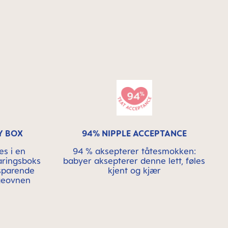
Y BOX
94% NIPPLE ACCEPTANCE
es i en
94 % aksepterer tåtesmokken:
aringsboks
babyer aksepterer denne lett, føles
esparende
kjent og kjær
lgeovnen