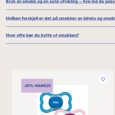
Bruk av smokk og en sunn utvikling – hva må du pass
Hvilken forskjell er det på smokker av lateks og smokk
Hvor ofte bør du bytte ut smokken?
Skip product gallery
-20%: NAME20