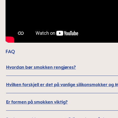
FAQ
Hvordan bør smokken rengjøres?
Hvilken forskjell er det på vanlige silikonsmokker 
Er formen på smokken viktig?