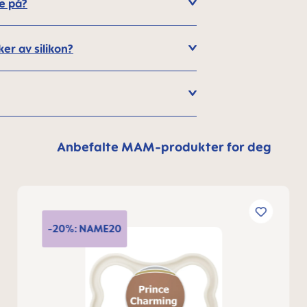
e på?
er av silikon?
Anbefalte MAM-produkter for deg
-20%: NAME20