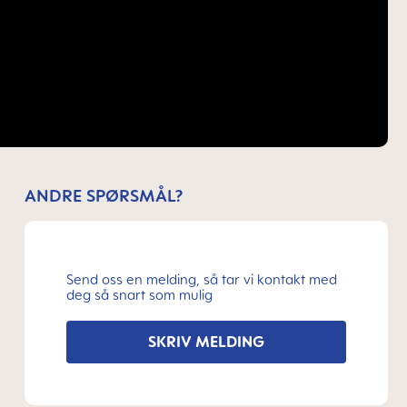
ANDRE SPØRSMÅL?
Send oss en melding, så tar vi kontakt med
deg så snart som mulig
SKRIV MELDING